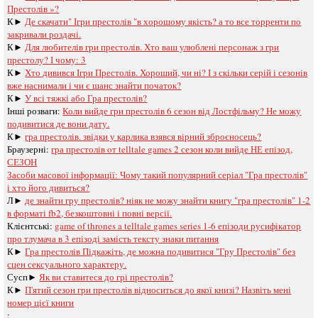
Престолів »?
К►
Де скачати" Ігри престолів "в хорошому якість? а то все торренти по
закривали роздачі.
К►
Для любителів гри престолів. Хто ваш улюблені персонаж з гри
престолу? І чому: 3
К►
Хто дивився Ігри Престолів. Хороший, чи ні? І з скільки серій і сезонів
вже наснимали і чи є шанс знайти початок?
К►
У всі тяжкі або Гра престолів?
Інші розваги: ​​
Коли вийде гри престолів 6 сезон від Лостфільму? Не можу
подивитися де вони дату.
К►
гра престолів. звідки у карлика взявся вірний зброєносець?
Браузерні:
гра престолів oт telltale games 2 сезон коли вийде НЕ епізод,
СЕЗОН
Засоби масової інформації:
Чому такий популярний серіал "Гра престолів"
і хто його дивиться?
Л►
де знайти гру престолів? ніяк не можу знайти книгу "гра престолів" 1-2
в форматі fb2, безкоштовні і повні версії.
Клієнтські:
game of thrones a telltale games series 1-6 епізоди русифікатор
про тлумача в 3 епізоді замість тексту знаки питання
К►
Гра престолів Підкажіть, де можна подивитися "Гру Престолів" без
сцен сексуального характеру.
Сусп►
Як ви ставитеся до грі престолів?
К►
П'ятий сезон гри престолів відноситься до якої книзі? Назвіть мені
номер цієї книги
: