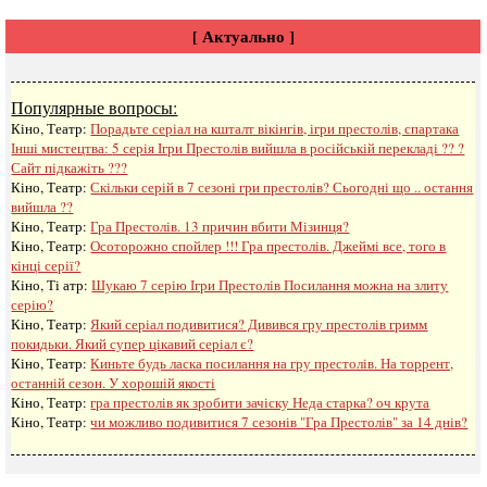
[ Актуально ]
Популярные вопросы:
Кіно, Театр:
Порадьте серіал на кшталт вікінгів, ігри престолів, спартака
Інші мистецтва:
5 серія Ігри Престолів вийшла в російській перекладі ?? ?
Сайт підкажіть ???
Кіно, Театр:
Скільки серій в 7 сезоні гри престолів? Сьогодні що .. остання
вийшла ??
Кіно, Театр:
Гра Престолів. 13 причин вбити Мізинця?
Кіно, Театр:
Осоторожно спойлер !!! Гра престолів. Джеймі все, того в
кінці серії?
Кіно, Ті атр:
Шукаю 7 серію Ігри Престолів Посилання можна на злиту
серію?
Кіно, Театр:
Який серіал подивитися? Дивився гру престолів гримм
покидьки. Який супер цікавий серіал є?
Кіно, Театр:
Киньте будь ласка посилання на гру престолів. На торрент,
останній сезон. У хорошій якості
Кіно, Театр:
гра престолів як зробити зачіску Неда старка? оч крута
Кіно, Театр:
чи можливо подивитися 7 сезонів "Гра Престолів" за 14 днів?