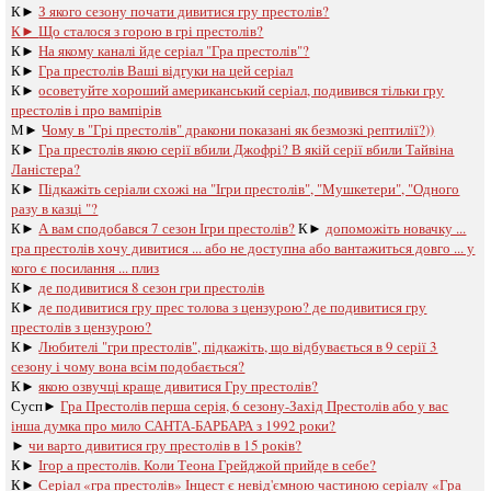
К►
З якого сезону почати дивитися гру престолів?
К►
Що сталося з горою в грі престолів?
К►
На якому каналі йде серіал "Гра престолів"?
К►
Гра престолів Ваші відгуки на цей серіал
К►
осоветуйте хороший американський серіал, подивився тільки гру
престолів і про вампірів
М►
Чому в "Грі престолів" дракони показані як безмозкі рептилії?))
К►
Гра престолів якою серії вбили Джофрі? В якій серії вбили Тайвіна
Ланістера?
К►
Підкажіть серіали схожі на "Ігри престолів", "Мушкетери", "Одного
разу в казці "?
К►
А вам сподобався 7 сезон Ігри престолів?
К►
допоможіть новачку ...
гра престолів хочу дивитися ... або не доступна або вантажиться довго ... у
кого є посилання ... плиз
К►
де подивитися 8 сезон гри престолів
К►
де подивитися гру прес толова з цензурою? де подивитися гру
престолів з цензурою?
К►
Любителі "гри престолів", підкажіть, що відбувається в 9 серії 3
сезону і чому вона всім подобається?
К►
якою озвучці краще дивитися Гру престолів?
Сусп►
Гра Престолів перша серія, 6 сезону-Захід Престолів або у вас
інша думка про мило САНТА-БАРБАРА з 1992 роки?
►
чи варто дивитися гру престолів в 15 років?
К►
Ігор а престолів. Коли Теона Грейджой прийде в себе?
К►
Серіал «гра престолів» Інцест є невід'ємною частиною серіалу «Гра