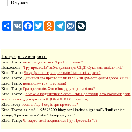
В туалеті
Share
VK
Facebook
Twitter
Odnoklassniki
Telegram
Mail.Ru
LiveJournal
Популярные вопросы:
Кіно, Театр:
чи варто дивитися "Гру Престолів?"
Психологія:
"Гру престолів" заблокували для СНД! Суки капіталістичні?
Кіно, Театр :
Чому фанатів гри престолів більше ніж флеш?
Кіно, Театр:
Дивитися гра престолів чи ні? Як ви думаєте фільм добре чи ні?
Кіно, Театр:
ненавиджу гру престолів!
Кіно, Театр:
Гра престолів. Хто вбив руду з здичавілих?
Кіно, Театр:
Де можна подивитися 5 сезон Ігри Престолів, а то Роскомнадзор
закрили сайт, де я дивився (ЩОБ вОНИ ВСЕ здохла)
Кіно, театр:
коли вийде 4 серія гри престолів?
Кіно, Театр: < a href="195698200-kkoy-seril-luchshe-igr.html">Який серіал
краще, "Гра престолів" або "Надприродне"?
Кіно, Театр:
Чи варто мені подивитися Гру Престолів ???