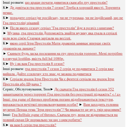
Інші розваги: ​​
що краще почати дивитися скам або гру престолів?
К►
Де дивіться гра престолів 7 сезон? Треба в хорошій якості. Тореннта
немає.
К►
порадите серіал (не російську, чи не турецька, чи не індійський, що не
Гра престолів) цікавий
К►
Після якого сезону серіал "Гра престолів" йде в розріз з книгами?
►
Музика, гра престолів Допоможіть знайти музику яка грала в серіалі
коли всю сім'ю Старков зарізали на весіллі.
К►
якою серії Ігри Престолів Мати драконів замикає вперше своїх
драконів на ланцюг?
►
Скиньте будь ласка посилання на гру престолів торрент. Мені потрібно
в озвучці lostfilm, якість full hd 1080p.
К►
Ну і як вам Гра престолів 8 сезон?
Інші розваги: ​​
гра престолів 7 сезон 2 серія де подивитися 2 серія вже
вийшла. Дайте ссилочку хто знає де можна подивитися
К►
Серіали зразок Ігри Престолів Чи є фентезі серіали на зразок Ігри
Престолів або Шукача ?
Сервіс, Обслуговування, Тюн►
Де скачати Гра престолів 6 сезон 352
завантажити через торрент Гра престолів без реєстрації підкажіть? < / a>
Інші:
гра game of thrones проблема погано відображаються текстури,
виражається нечіткої промальовування особи?
►
Вам заходить головна
музичні Перша тема "Ігри престолів"? Чи вважаєте це муз. твір красивим?
Інші:
Гра Іtelltale game of thrones. Скачала гру, вона не відкривається на
повний екран Це нормально чи що з цим робити?
К►
як вам 6 серія гри престолів?