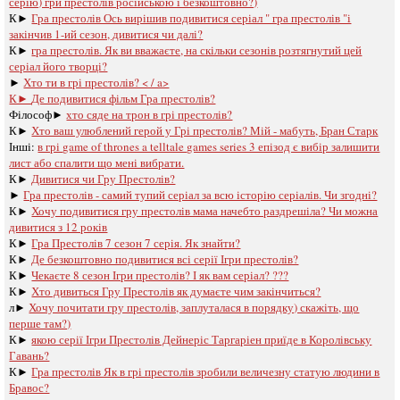
серію) гри престолів російською і безкоштовно?)
К►
Гра престолів Ось вирішив подивитися серіал " гра престолів "і
закінчив 1-ий сезон, дивитися чи далі?
К►
гра престолів. Як ви вважаєте, на скільки сезонів розтягнутий цей
серіал його творці?
►
Хто ти в грі престолів? < / a>
К►
Де подивитися фільм Гра престолів?
Філософ►
хто сяде на трон в грі престолів?
К►
Хто ваш улюблений герой у Грі престолів? Мій - мабуть, Бран Старк
Інші:
в грі game of thrones a telltale games series 3 епізод є вибір залишити
лист або спалити що мені вибрати.
К►
Дивитися чи Гру Престолів?
►
Гра престолів - самий тупий серіал за всю історію серіалів. Чи згодні?
К►
Хочу подивитися гру престолів мама начебто раздрешіла? Чи можна
дивитися з 12 років
К►
Гра Престолів 7 сезон 7 серія. Як знайти?
К►
Де безкоштовно подивитися всі серії Ігри престолів?
К►
Чекаєте 8 сезон Ігри престолів? І як вам серіал? ???
К►
Хто дивиться Гру Престолів як думаєте чим закінчиться?
л►
Хочу почитати гру престолів, заплуталася в порядку) скажіть, що
перше там?)
К►
якою серії Ігри Престолів Дейнеріс Таргаріен приїде в Королівську
Гавань?
К►
Гра престолів Як в грі престолів зробили величезну статую людини в
Бравос?