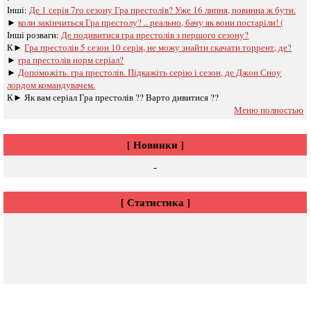
Інші:
Де 1 серія 7го сезону Гра престолів? Уже 16 липня, повинна ж бути.
►
коли закінчиться Гра престолу? .. реально, бачу як вони постаріли! (
Інші розваги: ​​
Де подивитися гра престолів з першого сезону?
К►
Гра престолів 5 сезон 10 серія, не можу знайти скачати торрент, де?
►
гра престолів норм серіал?
►
Допоможіть. гра престолів. Підкажіть серію і сезон, де Джон Сноу
лордом командувачем.
К►
Як вам серіал Гра престолів ?? Варто дивитися ??
Меню полностью
[ Новинки ]
-
[ Статистика ]