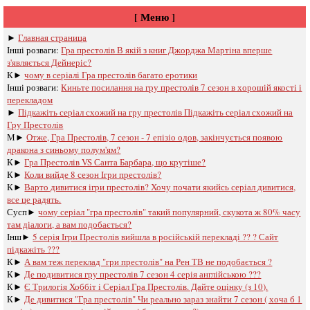
[ Меню ]
►
Главная страница
Інші розваги: ​​
Гра престолів В якій з книг Джорджа Мартіна вперше
з'являється Дейнеріс?
К►
чому в серіалі Гра престолів багато еротики
Інші розваги: ​​
Киньте посилання на гру престолів 7 сезон в хорошій якості і
перекладом
►
Підкажіть серіал схожий на гру престолів Підкажіть серіал схожий на
Гру Престолів
М►
Отже, Гра Престолів, 7 сезон - 7 епізіо одов, закінчується появою
дракона з синьому полум'ям?
К►
Гра Престолів VS Санта Барбара, що крутіше?
К►
Коли вийде 8 сезон Ігри престолів?
К►
Варто дивитися ігри престолів? Хочу почати якийсь серіал дивитися,
все це радять.
Сусп►
чому серіал "гра престолів" такий популярний, скукота ж 80% часу
там діалоги, а вам подобається?
Інш►
5 серія Ігри Престолів вийшла в російській перекладі ?? ? Сайт
підкажіть ???
К►
А вам теж переклад "гри престолів" на Рен ТВ не подобається ?
К►
Де подивитися гру престолів 7 сезон 4 серія англійською ???
К►
Є Трилогія Хоббіт і Серіал Гра Престолів. Дайте оцінку (з 10).
К►
Де дивитися "Гра престолів" Чи реально зараз знайти 7 сезон ( хоча б 1