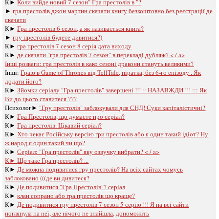
К►
Коли вийде новий 7 сезон" Гра престолів в "?
►
гра престолів джон мартин скачати книгу безкоштовно без реєстрації де
скачати
К►
Гра престолів 6 сезон, а як називається книга?
►
гру престолів будете дивитися?)
К►
гра престолів 7 сезон 8 серія дата виходу
К►
де скачати "гра престолів 7 сезон" в перекладі дубляж? < / a>
Інші розваги: ​​
гра престолів в како сезоні дракони стануть великими?
Інші:
Граю в Game of Thrones від TellTale, піратка, без 6-го епізоду . Як
додати його?
К►
Зйомки серіалу "Гра престолів" завершені !!! :: НАЗАВЖДИ !!! ::: Як
Ви до цього ставитеся ???
Психолог►
"Гру престолів" заблокували для СНД! Суки капіталістичні?
К►
Гра Престолів, що думаєте про серіал?
К►
Гра престолів. Цікавий серіал?
К►
Хто чекає Російську версію гри престолів або я один такий ідіот? Ну
ж народ я один такий чи що?
К►
Серіал: "Гра престолів" яку озвучку вибрати? < / a>
К►
Що таке Гра престолів? ...
К►
Де можна подивитися гру престолів? На всіх сайтах чомусь
заблоковано (((де ви дивитеся?
К►
Де подивитися "Гра Престолів"? серіал
К►
клан сопрано або гра престолів що краще?
К►
Де подивитися гру престолів 7 сезон 5 серію !!! Я на всі сайти
поглянула на неї, але нічого не знайшла, допоможіть