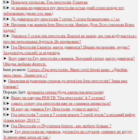
К►
Порадьте серіал як: Гра престолів, Спартак
К►
де можна подивитися гру престолів остан дний сезон всюди чет
заблоковано (може хто знає)
К►
Де дивитися гру престолів 7 серію 7 сезон безкоштовно < / a>
Л►
Питання для знавців Ігри Престолів. Навіщо Діти Ліси створили Білих
ходок?
К►
Дивлюся 3 сезон гри престолів. Взагалі не шарю, що там відбувається і
про які персонажах йдеться. Це нормально?
К►
Гра Престолів Скажіть, варто дивитися? Цікаво чи красиво, нудно?
Заздалегідь спасибі за відповідь
►
Хочу глянути Гру престолів з маманя. Хороший серіал, варто дивитися?
Обидва любимо фентезі.
Інші розваги: ​​
Серіал «Гра престолів» Якою серії броні каже: «Джеймі,
мать твою , Ланністер »?
►
Опалення відключили спецом до прем'єри Ігри престолів? Зима вже
близько?
Поради, Ідеї:
підкажіть серіал (будь окрім гри престолів)
К►
Якщо чи озвучка РЕН ТВ "Гра престолів" 4-7 сезони?
К►
з якого сезону гра престолів вже не з книжок знімається?
К►
Ні разу не дивився Гру Престолів, думаєте варто?
К►
Гра престолів 7 сезон в 7 сезоні всього 7 серій чтоль? а восьмий вийде
тільки влітку 2019 ?!
К►
Гра Престолів vs Пуститися берега - що любите більше ?
Інш►
Гру престолів не дивлюся, деспасіто не слухати, спиннер не кручу
Зі мною явно щось не так )