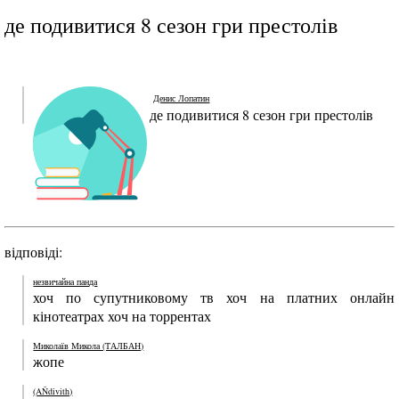
де подивитися 8 сезон гри престолів
Денис Лопатин
де подивитися 8 сезон гри престолів
відповіді:
незвичайна панда
хоч по супутниковому тв хоч на платних онлайн
кінотеатрах хоч на торрентах
Миколаїв Микола (ТАЛБАН)
жопе
(AŇdivith)