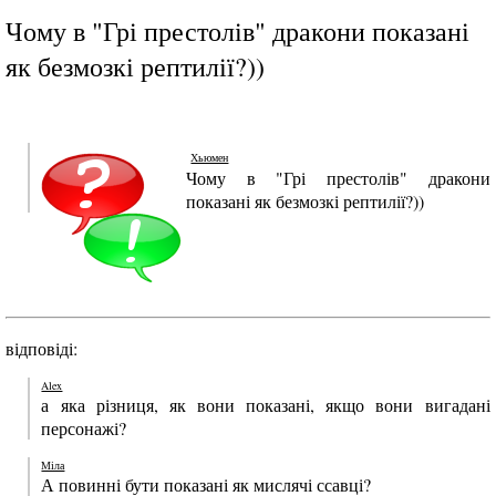
Чому в "Грі престолів" дракони показані
як безмозкі рептилії?))
Хьюмен
Чому в "Грі престолів" дракони
показані як безмозкі рептилії?))
відповіді:
Alex
а яка різниця, як вони показані, якщо вони вигадані
персонажі?
Міла
А повинні бути показані як мислячі ссавці?