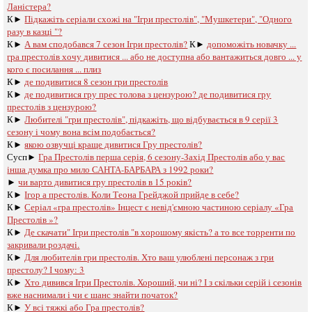
Ланістера?
К►
Підкажіть серіали схожі на "Ігри престолів", "Мушкетери", "Одного
разу в казці "?
К►
А вам сподобався 7 сезон Ігри престолів?
К►
допоможіть новачку ...
гра престолів хочу дивитися ... або не доступна або вантажиться довго ... у
кого є посилання ... плиз
К►
де подивитися 8 сезон гри престолів
К►
де подивитися гру прес толова з цензурою? де подивитися гру
престолів з цензурою?
К►
Любителі "гри престолів", підкажіть, що відбувається в 9 серії 3
сезону і чому вона всім подобається?
К►
якою озвучці краще дивитися Гру престолів?
Сусп►
Гра Престолів перша серія, 6 сезону-Захід Престолів або у вас
інша думка про мило САНТА-БАРБАРА з 1992 роки?
►
чи варто дивитися гру престолів в 15 років?
К►
Ігор а престолів. Коли Теона Грейджой прийде в себе?
К►
Серіал «гра престолів» Інцест є невід'ємною частиною серіалу «Гра
Престолів »?
К►
Де скачати" Ігри престолів "в хорошому якість? а то все торренти по
закривали роздачі.
К►
Для любителів гри престолів. Хто ваш улюблені персонаж з гри
престолу? І чому: 3
К►
Хто дивився Ігри Престолів. Хороший, чи ні? І з скільки серій і сезонів
вже наснимали і чи є шанс знайти початок?
К►
У всі тяжкі або Гра престолів?