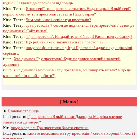
нудно? Заздалегідь спасибі за відповідь
Кіно, Театр:
Якою серії гри престолів стратять Неда старка? В якій серії
першого сезону гри престолів стратять Неда старка?
Кіно, Театр:
Чим закінчився серіал гри престолів?
Кіно, Театр:
гра престолів 7 сезон де подивитися? гра престолів 7 сезон де
подивитися? Сайт канал?
Кіно, Театр:
"Гра престолів". Нагадайте, в якій серії Рамсі гвалтує Сансу?
Кіно, Театр:
Що робити якщо закінчиться гра престолів?
Кіно, Театр:
чому все фанатіють від Ігри Престолів? адже є куди цікавіші
серіали ..
інше:
Хто дивився Гру престолів? Куди поділися зелений і золотий
дракони?
інше:
я не дивилася месників і гру престолів, всі говорять як так? а що це
кожен зобов'язаний зробити?)
[ Меню ]
►
Главная страница
Інші розваги: ​​
Гра престолів В якій з книг Джорджа Мартіна вперше
з'являється Дейнеріс?
К►
чому в серіалі Гра престолів багато еротики
Інші розваги: ​​
Киньте посилання на гру престолів 7 сезон в хорошій якості і
перекладом