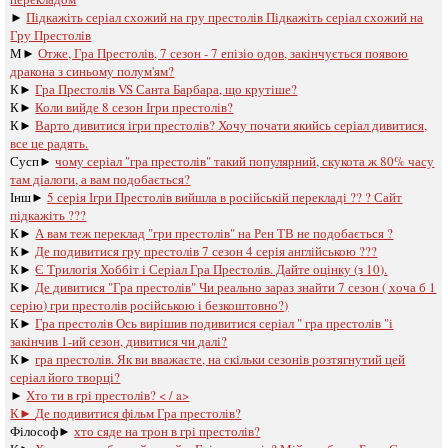
►
Підкажіть серіал схожий на гру престолів Підкажіть серіал схожий на
Гру Престолів
М►
Отже, Гра Престолів, 7 сезон - 7 епізіо одов, закінчується появою
дракона з синьому полум'ям?
К►
Гра Престолів VS Санта Барбара, що крутіше?
К►
Коли вийде 8 сезон Ігри престолів?
К►
Варто дивитися ігри престолів? Хочу почати якийсь серіал дивитися,
все це радять.
Сусп►
чому серіал "гра престолів" такий популярний, скукота ж 80% часу
там діалоги, а вам подобається?
Інш►
5 серія Ігри Престолів вийшла в російській перекладі ?? ? Сайт
підкажіть ???
К►
А вам теж переклад "гри престолів" на Рен ТВ не подобається ?
К►
Де подивитися гру престолів 7 сезон 4 серія англійською ???
К►
Є Трилогія Хоббіт і Серіал Гра Престолів. Дайте оцінку (з 10).
К►
Де дивитися "Гра престолів" Чи реально зараз знайти 7 сезон ( хоча б 1
серію) гри престолів російською і безкоштовно?)
К►
Гра престолів Ось вирішив подивитися серіал " гра престолів "і
закінчив 1-ий сезон, дивитися чи далі?
К►
гра престолів. Як ви вважаєте, на скільки сезонів розтягнутий цей
серіал його творці?
►
Хто ти в грі престолів? < / a>
К►
Де подивитися фільм Гра престолів?
Філософ►
хто сяде на трон в грі престолів?