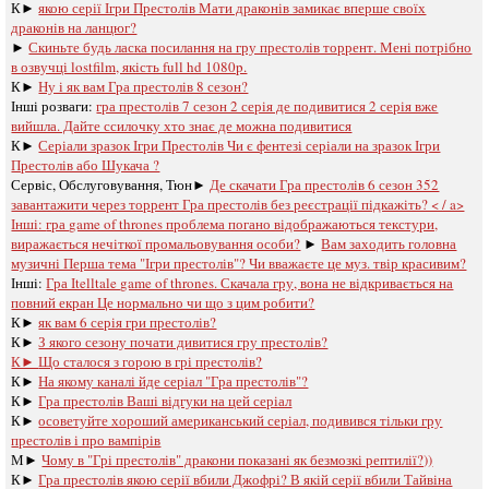
К►
якою серії Ігри Престолів Мати драконів замикає вперше своїх
драконів на ланцюг?
►
Скиньте будь ласка посилання на гру престолів торрент. Мені потрібно
в озвучці lostfilm, якість full hd 1080p.
К►
Ну і як вам Гра престолів 8 сезон?
Інші розваги: ​​
гра престолів 7 сезон 2 серія де подивитися 2 серія вже
вийшла. Дайте ссилочку хто знає де можна подивитися
К►
Серіали зразок Ігри Престолів Чи є фентезі серіали на зразок Ігри
Престолів або Шукача ?
Сервіс, Обслуговування, Тюн►
Де скачати Гра престолів 6 сезон 352
завантажити через торрент Гра престолів без реєстрації підкажіть? < / a>
Інші:
гра game of thrones проблема погано відображаються текстури,
виражається нечіткої промальовування особи?
►
Вам заходить головна
музичні Перша тема "Ігри престолів"? Чи вважаєте це муз. твір красивим?
Інші:
Гра Іtelltale game of thrones. Скачала гру, вона не відкривається на
повний екран Це нормально чи що з цим робити?
К►
як вам 6 серія гри престолів?
К►
З якого сезону почати дивитися гру престолів?
К►
Що сталося з горою в грі престолів?
К►
На якому каналі йде серіал "Гра престолів"?
К►
Гра престолів Ваші відгуки на цей серіал
К►
осоветуйте хороший американський серіал, подивився тільки гру
престолів і про вампірів
М►
Чому в "Грі престолів" дракони показані як безмозкі рептилії?))
К►
Гра престолів якою серії вбили Джофрі? В якій серії вбили Тайвіна