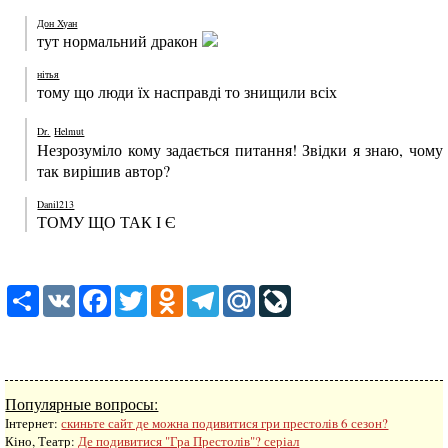
Дон Хуан
тут нормальний дракон
нітья
тому що люди їх насправді то знищили всіх
Dr.
Helmut
Незрозуміло кому задається питання! Звідки я знаю, чому
так вирішив автор?
Danil213
ТОМУ ЩО ТАК І Є
Share
VK
Facebook
Twitter
Odnoklassniki
Telegram
Mail.Ru
LiveJournal
Популярные вопросы:
Інтернет:
скиньте сайт де можна подивитися гри престолів 6 сезон?
Кіно, Театр:
Де подивитися "Гра Престолів"? серіал