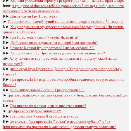
К►
Хто ваш улюблений герой у Грі престолів? Мій - мабуть, Бран Старк
Інші:
в грі game of thrones a telltale games series 3 епізод є вибір залишити
лист або спалити що мені вибрати.
К►
Дивитися чи Гру Престолів?
►
Гра престолів - самий тупий серіал за всю історію серіалів. Чи згодні?
К►
Хочу подивитися гру престолів мама начебто раздрешіла? Чи можна
дивитися з 12 років
К►
Гра Престолів 7 сезон 7 серія. Як знайти?
К►
Де безкоштовно подивитися всі серії Ігри престолів?
К►
Чекаєте 8 сезон Ігри престолів? І як вам серіал? ???
К►
Хто дивиться Гру Престолів як думаєте чим закінчиться?
л►
Хочу почитати гру престолів, заплуталася в порядку) скажіть, що
перше там?)
К►
якою серії Ігри Престолів Дейнеріс Таргаріен приїде в Королівську
Гавань?
К►
Гра престолів Як в грі престолів зробили величезну статую людини в
Бравос?
К►
Коли вийде новий 7 сезон" Гра престолів в "?
►
гра престолів джон мартин скачати книгу безкоштовно без реєстрації де
скачати
К►
Гра престолів 6 сезон, а як називається книга?
►
гру престолів будете дивитися?)
К►
гра престолів 7 сезон 8 серія дата виходу
К►
де скачати "гра престолів 7 сезон" в перекладі дубляж? < / a>
Інші розваги: ​​
гра престолів в како сезоні дракони стануть великими?