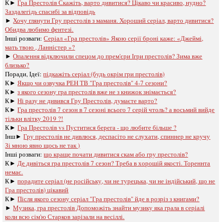
К►
Гра Престолів Скажіть, варто дивитися? Цікаво чи красиво, нудно?
Заздалегідь спасибі за відповідь
►
Хочу глянути Гру престолів з маманя. Хороший серіал, варто дивитися?
Обидва любимо фентезі.
Інші розваги: ​​
Серіал «Гра престолів» Якою серії броні каже: «Джеймі,
мать твою , Ланністер »?
►
Опалення відключили спецом до прем'єри Ігри престолів? Зима вже
близько?
Поради, Ідеї:
підкажіть серіал (будь окрім гри престолів)
К►
Якщо чи озвучка РЕН ТВ "Гра престолів" 4-7 сезони?
К►
з якого сезону гра престолів вже не з книжок знімається?
К►
Ні разу не дивився Гру Престолів, думаєте варто?
К►
Гра престолів 7 сезон в 7 сезоні всього 7 серій чтоль? а восьмий вийде
тільки влітку 2019 ?!
К►
Гра Престолів vs Пуститися берега - що любите більше ?
Інш►
Гру престолів не дивлюся, деспасіто не слухати, спиннер не кручу
Зі мною явно щось не так )
Інші розваги: ​​
що краще почати дивитися скам або гру престолів?
К►
Де дивіться гра престолів 7 сезон? Треба в хорошій якості. Тореннта
немає.
К►
порадите серіал (не російську, чи не турецька, чи не індійський, що не
Гра престолів) цікавий
К►
Після якого сезону серіал "Гра престолів" йде в розріз з книгами?
►
Музика, гра престолів Допоможіть знайти музику яка грала в серіалі
коли всю сім'ю Старков зарізали на весіллі.