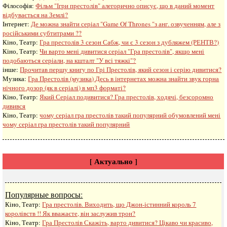
Філософія:
Фільм "Ігри престолів" алегорично описує, що в даний момент
відбувається на Землі?
Інтернет:
Де можна знайти серіал "Game Of Thrones "з анг. озвученням, але з
російськими субтитрами ??
Кіно, Театр:
Гра престолів 3 сезон Сабж, чи є 3 сезон з дубляжем (РЕНТВ?)
Кіно, Театр:
Чи варто мені дивитися серіал "Гра престолів", якщо мені
подобаються серіали, на кшталт "У всі тяжкі"?
інше:
Прочитав першу книгу по Грі Престолів, який сезон і серію дивитися?
Музика:
Гра Престолів (музика) Десь в інтернетах можна знайти звук горна
нічного дозор (як в серіалі) в мп3 форматі?
Кіно, Театр:
Який Серіал подивитися? Гра престолів, ходячі, безсоромно
дивився
Кіно, Театр:
чому серіал гра престолів такий популярний обумовлений мені
чому серіал гра престолів такий популярний
[ Актуально ]
Популярные вопросы:
Кіно, Театр:
Гра престолів. Виходить, що Джон-істинний король 7
королівств !! Як вважаєте, він заслужив трон?
Кіно, Театр:
Гра Престолів Скажіть, варто дивитися? Цікаво чи красиво,