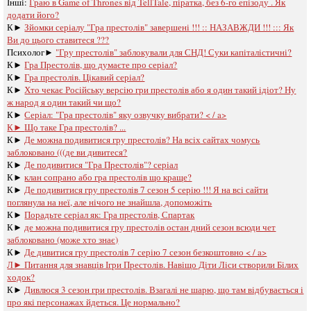
Інші:
Граю в Game of Thrones від TellTale, піратка, без 6-го епізоду . Як
додати його?
К►
Зйомки серіалу "Гра престолів" завершені !!! :: НАЗАВЖДИ !!! ::: Як
Ви до цього ставитеся ???
Психолог►
"Гру престолів" заблокували для СНД! Суки капіталістичні?
К►
Гра Престолів, що думаєте про серіал?
К►
Гра престолів. Цікавий серіал?
К►
Хто чекає Російську версію гри престолів або я один такий ідіот? Ну
ж народ я один такий чи що?
К►
Серіал: "Гра престолів" яку озвучку вибрати? < / a>
К►
Що таке Гра престолів? ...
К►
Де можна подивитися гру престолів? На всіх сайтах чомусь
заблоковано (((де ви дивитеся?
К►
Де подивитися "Гра Престолів"? серіал
К►
клан сопрано або гра престолів що краще?
К►
Де подивитися гру престолів 7 сезон 5 серію !!! Я на всі сайти
поглянула на неї, але нічого не знайшла, допоможіть
К►
Порадьте серіал як: Гра престолів, Спартак
К►
де можна подивитися гру престолів остан дний сезон всюди чет
заблоковано (може хто знає)
К►
Де дивитися гру престолів 7 серію 7 сезон безкоштовно < / a>
Л►
Питання для знавців Ігри Престолів. Навіщо Діти Ліси створили Білих
ходок?
К►
Дивлюся 3 сезон гри престолів. Взагалі не шарю, що там відбувається і
про які персонажах йдеться. Це нормально?