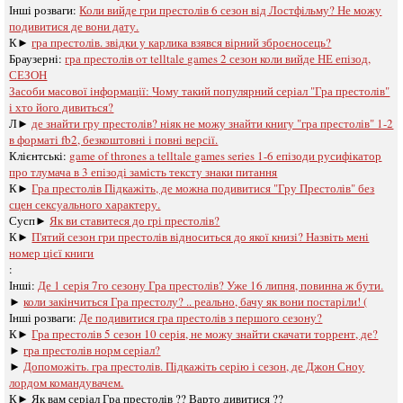
Інші розваги: ​​
Коли вийде гри престолів 6 сезон від Лостфільму? Не можу
подивитися де вони дату.
К►
гра престолів. звідки у карлика взявся вірний зброєносець?
Браузерні:
гра престолів oт telltale games 2 сезон коли вийде НЕ епізод,
СЕЗОН
Засоби масової інформації:
Чому такий популярний серіал "Гра престолів"
і хто його дивиться?
Л►
де знайти гру престолів? ніяк не можу знайти книгу "гра престолів" 1-2
в форматі fb2, безкоштовні і повні версії.
Клієнтські:
game of thrones a telltale games series 1-6 епізоди русифікатор
про тлумача в 3 епізоді замість тексту знаки питання
К►
Гра престолів Підкажіть, де можна подивитися "Гру Престолів" без
сцен сексуального характеру.
Сусп►
Як ви ставитеся до грі престолів?
К►
П'ятий сезон гри престолів відноситься до якої книзі? Назвіть мені
номер цієї книги
:
Інші:
Де 1 серія 7го сезону Гра престолів? Уже 16 липня, повинна ж бути.
►
коли закінчиться Гра престолу? .. реально, бачу як вони постаріли! (
Інші розваги: ​​
Де подивитися гра престолів з першого сезону?
К►
Гра престолів 5 сезон 10 серія, не можу знайти скачати торрент, де?
►
гра престолів норм серіал?
►
Допоможіть. гра престолів. Підкажіть серію і сезон, де Джон Сноу
лордом командувачем.
К►
Як вам серіал Гра престолів ?? Варто дивитися ??