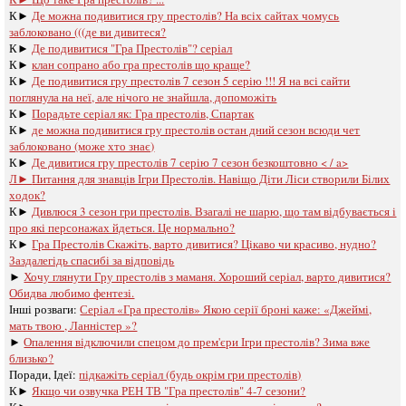
К►
Де можна подивитися гру престолів? На всіх сайтах чомусь
заблоковано (((де ви дивитеся?
К►
Де подивитися "Гра Престолів"? серіал
К►
клан сопрано або гра престолів що краще?
К►
Де подивитися гру престолів 7 сезон 5 серію !!! Я на всі сайти
поглянула на неї, але нічого не знайшла, допоможіть
К►
Порадьте серіал як: Гра престолів, Спартак
К►
де можна подивитися гру престолів остан дний сезон всюди чет
заблоковано (може хто знає)
К►
Де дивитися гру престолів 7 серію 7 сезон безкоштовно < / a>
Л►
Питання для знавців Ігри Престолів. Навіщо Діти Ліси створили Білих
ходок?
К►
Дивлюся 3 сезон гри престолів. Взагалі не шарю, що там відбувається і
про які персонажах йдеться. Це нормально?
К►
Гра Престолів Скажіть, варто дивитися? Цікаво чи красиво, нудно?
Заздалегідь спасибі за відповідь
►
Хочу глянути Гру престолів з маманя. Хороший серіал, варто дивитися?
Обидва любимо фентезі.
Інші розваги: ​​
Серіал «Гра престолів» Якою серії броні каже: «Джеймі,
мать твою , Ланністер »?
►
Опалення відключили спецом до прем'єри Ігри престолів? Зима вже
близько?
Поради, Ідеї:
підкажіть серіал (будь окрім гри престолів)
К►
Якщо чи озвучка РЕН ТВ "Гра престолів" 4-7 сезони?