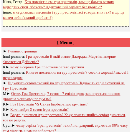
Кіно, Театр:
Хто повністю см. гри престолів, там ще багато всяких
відвертих сцен, збочень? Адаптований варіант без цього є?
інше:
я не дивилася месників і гру престолів, всі говорять як так? а що це
кожен зобов'язаний зробити?)
[ Меню ]
►
Главная страница
Інші розваги: ​​
Гра престолів В якій з книг Джорджа Мартіна вперше
з'являється Дейнеріс?
К►
чому в серіалі Гра престолів багато еротики
Інші розваги: ​​
Киньте посилання на гру престолів 7 сезон в хорошій якості і
перекладом
►
Підкажіть серіал схожий на гру престолів Підкажіть серіал схожий на
Гру Престолів
М►
Отже, Гра Престолів, 7 сезон - 7 епізіо одов, закінчується появою
дракона з синьому полум'ям?
К►
Гра Престолів VS Санта Барбара, що крутіше?
К►
Коли вийде 8 сезон Ігри престолів?
К►
Варто дивитися ігри престолів? Хочу почати якийсь серіал дивитися,
все це радять.
Сусп►
чому серіал "гра престолів" такий популярний, скукота ж 80% часу
там діалоги, а вам подобається?