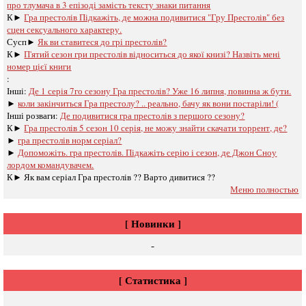
про тлумача в 3 епізоді замість тексту знаки питання
К►
Гра престолів Підкажіть, де можна подивитися "Гру Престолів" без
сцен сексуального характеру.
Сусп►
Як ви ставитеся до грі престолів?
К►
П'ятий сезон гри престолів відноситься до якої книзі? Назвіть мені
номер цієї книги
:
Інші:
Де 1 серія 7го сезону Гра престолів? Уже 16 липня, повинна ж бути.
►
коли закінчиться Гра престолу? .. реально, бачу як вони постаріли! (
Інші розваги: ​​
Де подивитися гра престолів з першого сезону?
К►
Гра престолів 5 сезон 10 серія, не можу знайти скачати торрент, де?
►
гра престолів норм серіал?
►
Допоможіть. гра престолів. Підкажіть серію і сезон, де Джон Сноу
лордом командувачем.
К►
Як вам серіал Гра престолів ?? Варто дивитися ??
Меню полностью
[ Новинки ]
-
[ Статистика ]