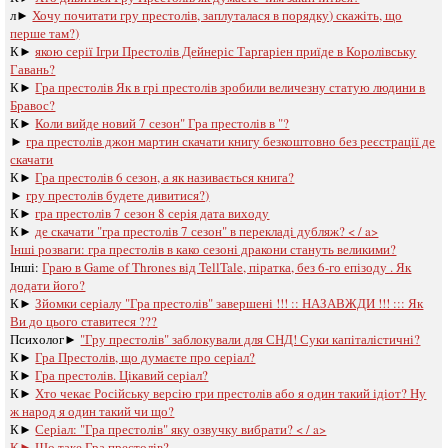
л►
Хочу почитати гру престолів, заплуталася в порядку) скажіть, що
перше там?)
К►
якою серії Ігри Престолів Дейнеріс Таргаріен приїде в Королівську
Гавань?
К►
Гра престолів Як в грі престолів зробили величезну статую людини в
Бравос?
К►
Коли вийде новий 7 сезон" Гра престолів в "?
►
гра престолів джон мартин скачати книгу безкоштовно без реєстрації де
скачати
К►
Гра престолів 6 сезон, а як називається книга?
►
гру престолів будете дивитися?)
К►
гра престолів 7 сезон 8 серія дата виходу
К►
де скачати "гра престолів 7 сезон" в перекладі дубляж? < / a>
Інші розваги: ​​
гра престолів в како сезоні дракони стануть великими?
Інші:
Граю в Game of Thrones від TellTale, піратка, без 6-го епізоду . Як
додати його?
К►
Зйомки серіалу "Гра престолів" завершені !!! :: НАЗАВЖДИ !!! ::: Як
Ви до цього ставитеся ???
Психолог►
"Гру престолів" заблокували для СНД! Суки капіталістичні?
К►
Гра Престолів, що думаєте про серіал?
К►
Гра престолів. Цікавий серіал?
К►
Хто чекає Російську версію гри престолів або я один такий ідіот? Ну
ж народ я один такий чи що?
К►
Серіал: "Гра престолів" яку озвучку вибрати? < / a>
К►
Що таке Гра престолів? ...