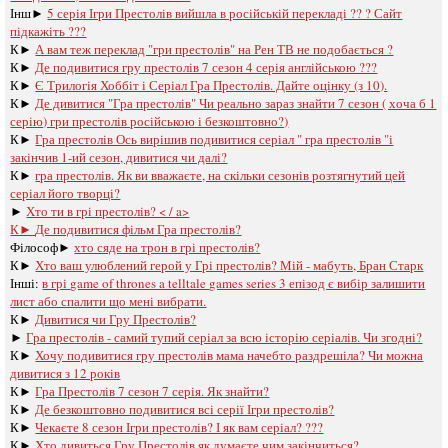
Інш►
5 серія Ігри Престолів вийшла в російській перекладі ?? ? Сайт
підкажіть ???
К►
А вам теж переклад "гри престолів" на Рен ТВ не подобається ?
К►
Де подивитися гру престолів 7 сезон 4 серія англійською ???
К►
Є Трилогія Хоббіт і Серіал Гра Престолів. Дайте оцінку (з 10).
К►
Де дивитися "Гра престолів" Чи реально зараз знайти 7 сезон ( хоча б 1
серію) гри престолів російською і безкоштовно?)
К►
Гра престолів Ось вирішив подивитися серіал " гра престолів "і
закінчив 1-ий сезон, дивитися чи далі?
К►
гра престолів. Як ви вважаєте, на скільки сезонів розтягнутий цей
серіал його творці?
►
Хто ти в грі престолів? < / a>
К►
Де подивитися фільм Гра престолів?
Філософ►
хто сяде на трон в грі престолів?
К►
Хто ваш улюблений герой у Грі престолів? Мій - мабуть, Бран Старк
Інші:
в грі game of thrones a telltale games series 3 епізод є вибір залишити
лист або спалити що мені вибрати.
К►
Дивитися чи Гру Престолів?
►
Гра престолів - самий тупий серіал за всю історію серіалів. Чи згодні?
К►
Хочу подивитися гру престолів мама начебто раздрешіла? Чи можна
дивитися з 12 років
К►
Гра Престолів 7 сезон 7 серія. Як знайти?
К►
Де безкоштовно подивитися всі серії Ігри престолів?
К►
Чекаєте 8 сезон Ігри престолів? І як вам серіал? ???
К►
Хто дивиться Гру Престолів як думаєте чим закінчиться?