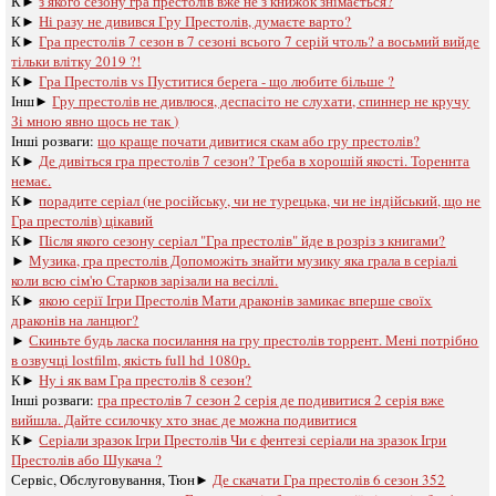
К►
з якого сезону гра престолів вже не з книжок знімається?
К►
Ні разу не дивився Гру Престолів, думаєте варто?
К►
Гра престолів 7 сезон в 7 сезоні всього 7 серій чтоль? а восьмий вийде
тільки влітку 2019 ?!
К►
Гра Престолів vs Пуститися берега - що любите більше ?
Інш►
Гру престолів не дивлюся, деспасіто не слухати, спиннер не кручу
Зі мною явно щось не так )
Інші розваги: ​​
що краще почати дивитися скам або гру престолів?
К►
Де дивіться гра престолів 7 сезон? Треба в хорошій якості. Тореннта
немає.
К►
порадите серіал (не російську, чи не турецька, чи не індійський, що не
Гра престолів) цікавий
К►
Після якого сезону серіал "Гра престолів" йде в розріз з книгами?
►
Музика, гра престолів Допоможіть знайти музику яка грала в серіалі
коли всю сім'ю Старков зарізали на весіллі.
К►
якою серії Ігри Престолів Мати драконів замикає вперше своїх
драконів на ланцюг?
►
Скиньте будь ласка посилання на гру престолів торрент. Мені потрібно
в озвучці lostfilm, якість full hd 1080p.
К►
Ну і як вам Гра престолів 8 сезон?
Інші розваги: ​​
гра престолів 7 сезон 2 серія де подивитися 2 серія вже
вийшла. Дайте ссилочку хто знає де можна подивитися
К►
Серіали зразок Ігри Престолів Чи є фентезі серіали на зразок Ігри
Престолів або Шукача ?
Сервіс, Обслуговування, Тюн►
Де скачати Гра престолів 6 сезон 352