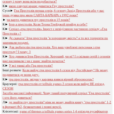
сезону і чому вона всім подобається?
К►
якою озвучці краще дивитися Гру престолів?
Сусп►
Гра Престолів перша серія, 6 сезону-Захід Престолів або у вас
інша думка про мило САНТА-БАРБАРА з 1992 роки?
►
чи варто дивитися гру престолів в 15 років?
К►
Ігор а престолів. Коли Теона Грейджой прийде в себе?
К►
Серіал «гра престолів» Інцест є невід'ємною частиною серіалу «Гра
Престолів »?
К►
Де скачати" Ігри престолів "в хорошому якість? а то все торренти по
закривали роздачі.
К►
Для любителів гри престолів. Хто ваш улюблені персонаж з гри
престолу? І чому: 3
К►
Хто дивився Ігри Престолів. Хороший, чи ні? І з скільки серій і сезонів
вже наснимали і чи є шанс знайти початок?
К►
У всі тяжкі або Гра престолів?
Інші розваги: ​​
Коли вийде гри престолів 6 сезон від Лостфільму? Не можу
подивитися де вони дату.
К►
гра престолів. звідки у карлика взявся вірний зброєносець?
Браузерні:
гра престолів oт telltale games 2 сезон коли вийде НЕ епізод,
СЕЗОН
Засоби масової інформації:
Чому такий популярний серіал "Гра престолів"
і хто його дивиться?
Л►
де знайти гру престолів? ніяк не можу знайти книгу "гра престолів" 1-2
в форматі fb2, безкоштовні і повні версії.
Клієнтські:
game of thrones a telltale games series 1-6 епізоди русифікатор