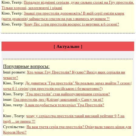
Кіно, Театр:
Порадьте відмінні серіали, дуже сильно схожі на Гру престолів.
Тільки хороші, захоплюючі і цікаві
Кіно, Театр:
Знавці гри престолів допоможіть! В якій серії емілія кларк
(мати драконів) займається сексом на рак з якимось мужиком ?!
Кіно, Театр:
Чому Пес з гри престолів воскрес із мертвих в 6 сезоні?
[ Актуально ]
Популярные вопросы:
Інші розваги: ​​
Хто чекає Гру Престолів? Кухню? Вихід яких серіалів ви
чекаєте?
Кіно, Театр:
Де дивитися "Гра престолів" Чи реально зараз знайти 7 сезон (
хоча б 1 серію) гри престолів російською і безкоштовно?)
Кіно, Театр:
"Гра престолів" став найпопулярнішим серіалом?
інше:
Гра престолів, пес (Кліган) закоханий у Сансу чи ні?
Кіно, театр:
А вам подобається телесеріал "Гра Престолів?
:
Кіно , Театр:
чому у серіал гра престолів такий високий рейтинг 9,5 на
імдб ... це пипец !!!
Суспільство:
Як вам третя серія гри престолів? Очікували такого кінця для
Короля Ночі?