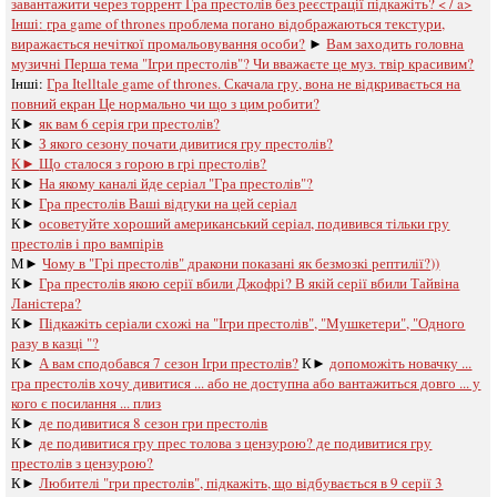
завантажити через торрент Гра престолів без реєстрації підкажіть? < / a>
Інші:
гра game of thrones проблема погано відображаються текстури,
виражається нечіткої промальовування особи?
►
Вам заходить головна
музичні Перша тема "Ігри престолів"? Чи вважаєте це муз. твір красивим?
Інші:
Гра Іtelltale game of thrones. Скачала гру, вона не відкривається на
повний екран Це нормально чи що з цим робити?
К►
як вам 6 серія гри престолів?
К►
З якого сезону почати дивитися гру престолів?
К►
Що сталося з горою в грі престолів?
К►
На якому каналі йде серіал "Гра престолів"?
К►
Гра престолів Ваші відгуки на цей серіал
К►
осоветуйте хороший американський серіал, подивився тільки гру
престолів і про вампірів
М►
Чому в "Грі престолів" дракони показані як безмозкі рептилії?))
К►
Гра престолів якою серії вбили Джофрі? В якій серії вбили Тайвіна
Ланістера?
К►
Підкажіть серіали схожі на "Ігри престолів", "Мушкетери", "Одного
разу в казці "?
К►
А вам сподобався 7 сезон Ігри престолів?
К►
допоможіть новачку ...
гра престолів хочу дивитися ... або не доступна або вантажиться довго ... у
кого є посилання ... плиз
К►
де подивитися 8 сезон гри престолів
К►
де подивитися гру прес толова з цензурою? де подивитися гру
престолів з цензурою?
К►
Любителі "гри престолів", підкажіть, що відбувається в 9 серії 3