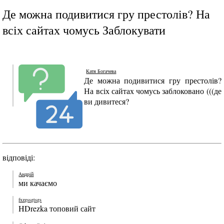
Де можна подивитися гру престолів? На
всіх сайтах чомусь Заблокувати
Катя Богачева
Де можна подивитися гру престолів?
На всіх сайтах чомусь заблоковано (((де
ви дивитеся?
відповіді:
Андрій
ми качаємо
fxzgssgtsgs
HDrezka топовий сайт