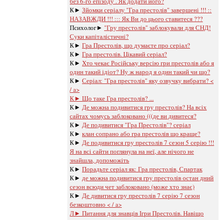
без 6-го епізоду . Як додати його?
К►
Зйомки серіалу "Гра престолів" завершені !!! ::
НАЗАВЖДИ !!! ::: Як Ви до цього ставитеся ???
Психолог►
"Гру престолів" заблокували для СНД!
Суки капіталістичні?
К►
Гра Престолів, що думаєте про серіал?
К►
Гра престолів. Цікавий серіал?
К►
Хто чекає Російську версію гри престолів або я
один такий ідіот? Ну ж народ я один такий чи що?
К►
Серіал: "Гра престолів" яку озвучку вибрати? <
/ a>
К►
Що таке Гра престолів? ...
К►
Де можна подивитися гру престолів? На всіх
сайтах чомусь заблоковано (((де ви дивитеся?
К►
Де подивитися "Гра Престолів"? серіал
К►
клан сопрано або гра престолів що краще?
К►
Де подивитися гру престолів 7 сезон 5 серію !!!
Я на всі сайти поглянула на неї, але нічого не
знайшла, допоможіть
К►
Порадьте серіал як: Гра престолів, Спартак
К►
де можна подивитися гру престолів остан дний
сезон всюди чет заблоковано (може хто знає)
К►
Де дивитися гру престолів 7 серію 7 сезон
безкоштовно < / a>
Л►
Питання для знавців Ігри Престолів. Навіщо