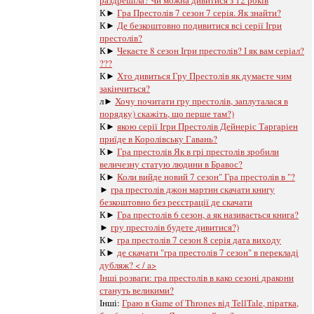
раздрешіла? Чи можна дивитися з 12 років
К►
Гра Престолів 7 сезон 7 серія. Як знайти?
К►
Де безкоштовно подивитися всі серії Ігри
престолів?
К►
Чекаєте 8 сезон Ігри престолів? І як вам серіал?
???
К►
Хто дивиться Гру Престолів як думаєте чим
закінчиться?
л►
Хочу почитати гру престолів, заплуталася в
порядку) скажіть, що перше там?)
К►
якою серії Ігри Престолів Дейнеріс Таргаріен
приїде в Королівську Гавань?
К►
Гра престолів Як в грі престолів зробили
величезну статую людини в Бравос?
К►
Коли вийде новий 7 сезон" Гра престолів в "?
►
гра престолів джон мартин скачати книгу
безкоштовно без реєстрації де скачати
К►
Гра престолів 6 сезон, а як називається книга?
►
гру престолів будете дивитися?)
К►
гра престолів 7 сезон 8 серія дата виходу
К►
де скачати "гра престолів 7 сезон" в перекладі
дубляж? < / a>
Інші розваги: ​​
гра престолів в како сезоні дракони
стануть великими?
Інші:
Граю в Game of Thrones від TellTale, піратка,