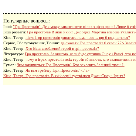
Популярные вопросы:
Інші:
"Гра Престолів". Де я можу завантажити ріпак з цією грою? Лише 6 епі
Інші розваги: ​​
Гра престолів В якій з книг Джорджа Мартіна вперше з'являєть
Кіно, Театр:
після ігор престолів дивитися нема чого ... що б подивитися?
Сервіс, Обслуговування, Тюнінг:
де скачати Гра престолів 6 сезон 776 Заван
Кіно, Театр:
Хто Ваш улюблений герой в грі престолів?
Література:
Гра престолів. За книгою, коли буде сутичка Сноу і Рамсі, хто 
Кіно, Театр:
чому в іграх престолів всіх героїв вбивають, хто залишиться в 
Гумор:
Чим закінчиться Гра Престолів? Хто захопить Залізний трон ?!
Кіно, Театр:
Як вам трейлер Ігри Престолів? < / a>
Кіно, Театр:
Гра престолів. В якій серії зустрілися Джон Сноу і Ігрітт?