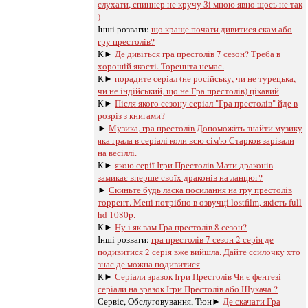
слухати, спиннер не кручу Зі мною явно щось не так
)
Інші розваги: ​​
що краще почати дивитися скам або
гру престолів?
К►
Де дивіться гра престолів 7 сезон? Треба в
хорошій якості. Тореннта немає.
К►
порадите серіал (не російську, чи не турецька,
чи не індійський, що не Гра престолів) цікавий
К►
Після якого сезону серіал "Гра престолів" йде в
розріз з книгами?
►
Музика, гра престолів Допоможіть знайти музику
яка грала в серіалі коли всю сім'ю Старков зарізали
на весіллі.
К►
якою серії Ігри Престолів Мати драконів
замикає вперше своїх драконів на ланцюг?
►
Скиньте будь ласка посилання на гру престолів
торрент. Мені потрібно в озвучці lostfilm, якість full
hd 1080p.
К►
Ну і як вам Гра престолів 8 сезон?
Інші розваги: ​​
гра престолів 7 сезон 2 серія де
подивитися 2 серія вже вийшла. Дайте ссилочку хто
знає де можна подивитися
К►
Серіали зразок Ігри Престолів Чи є фентезі
серіали на зразок Ігри Престолів або Шукача ?
Сервіс, Обслуговування, Тюн►
Де скачати Гра