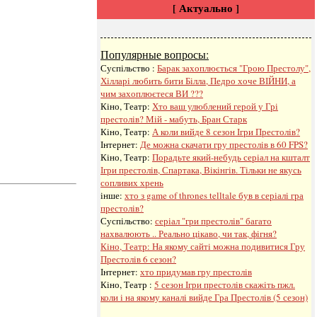
[ Актуально ]
Популярные вопросы:
Суспільство :
Барак захоплюється "Грою Престолу",
Хілларі любить бити Білла, Педро хоче ВІЙНИ, а
чим захоплюєтеся ВИ ???
Кіно, Театр:
Хто ваш улюблений герой у Грі
престолів? Мій - мабуть, Бран Старк
Кіно, Театр:
А коли вийде 8 сезон Ігри Престолів?
Інтернет:
Де можна скачати гру престолів в 60 FPS?
Кіно, Театр:
Порадьте який-небудь серіал на кшталт
Ігри престолів, Спартака, Вікінгів. Тільки не якусь
сопливих хрень
інше:
хто з game of thrones telltale був в серіалі гра
престолів?
Суспільство:
серіал "гри престолів" багато
нахвалюють .. Реально цікаво, чи так, фігня?
Кіно, Театр:
На якому сайті можна подивитися Гру
Престолів 6 сезон?
Інтернет:
хто придумав гру престолів
Кіно, Театр :
5 сезон Ігри престолів скажіть пжл.
коли і на якому каналі вийде Гра Престолів (5 сезон)