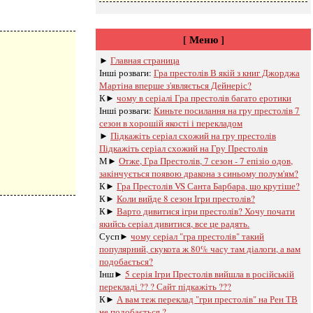
[ Меню ]
►
Главная страница
Інші розваги: ​​
Гра престолів В якій з книг Джорджа
Мартіна вперше з'являється Дейнеріс?
К►
чому в серіалі Гра престолів багато еротики
Інші розваги: ​​
Киньте посилання на гру престолів 7
сезон в хорошій якості і перекладом
►
Підкажіть серіал схожий на гру престолів
Підкажіть серіал схожий на Гру Престолів
М►
Отже, Гра Престолів, 7 сезон - 7 епізіо одов,
закінчується появою дракона з синьому полум'ям?
К►
Гра Престолів VS Санта Барбара, що крутіше?
К►
Коли вийде 8 сезон Ігри престолів?
К►
Варто дивитися ігри престолів? Хочу почати
якийсь серіал дивитися, все це радять.
Сусп►
чому серіал "гра престолів" такий
популярний, скукота ж 80% часу там діалоги, а вам
подобається?
Інш►
5 серія Ігри Престолів вийшла в російській
перекладі ?? ? Сайт підкажіть ???
К►
А вам теж переклад "гри престолів" на Рен ТВ
не подобається ?