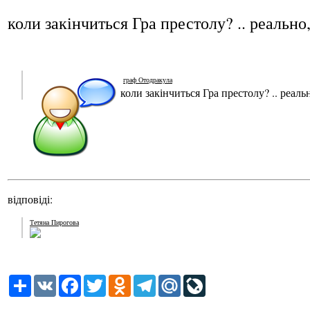
коли закінчиться Гра престолу? .. реально,
граф Отодракула
коли закінчиться Гра престолу? .. реальн
відповіді:
Тетяна Пирогова
Share
VK
Facebook
Twitter
Odnoklassniki
Telegram
Mail.Ru
LiveJournal