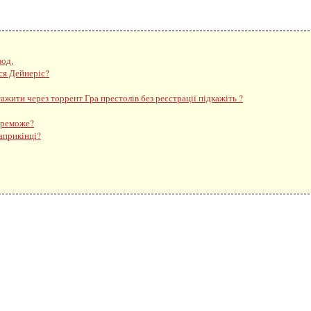
зод.
ся Дейнеріс?
тажити через торрент Гра престолів без реєстрації підкажіть ?
переможе?
наприкінці?