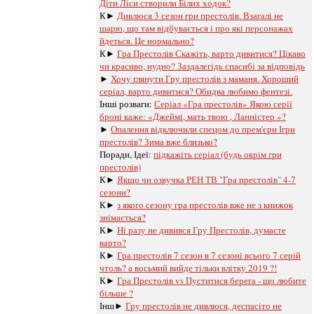
Діти Ліси створили Білих ходок?
К►
Дивлюся 3 сезон гри престолів. Взагалі не
шарю, що там відбувається і про які персонажах
йдеться. Це нормально?
К►
Гра Престолів Скажіть, варто дивитися? Цікаво
чи красиво, нудно? Заздалегідь спасибі за відповідь
►
Хочу глянути Гру престолів з маманя. Хороший
серіал, варто дивитися? Обидва любимо фентезі.
Інші розваги: ​​
Серіал «Гра престолів» Якою серії
броні каже: «Джеймі, мать твою , Ланністер »?
►
Опалення відключили спецом до прем'єри Ігри
престолів? Зима вже близько?
Поради, Ідеї:
підкажіть серіал (будь окрім гри
престолів)
К►
Якщо чи озвучка РЕН ТВ "Гра престолів" 4-7
сезони?
К►
з якого сезону гра престолів вже не з книжок
знімається?
К►
Ні разу не дивився Гру Престолів, думаєте
варто?
К►
Гра престолів 7 сезон в 7 сезоні всього 7 серій
чтоль? а восьмий вийде тільки влітку 2019 ?!
К►
Гра Престолів vs Пуститися берега - що любите
більше ?
Інш►
Гру престолів не дивлюся, деспасіто не