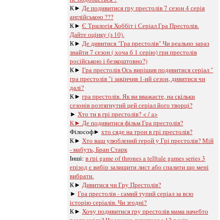
К►
Де подивитися гру престолів 7 сезон 4 серія
англійською ???
К►
Є Трилогія Хоббіт і Серіал Гра Престолів.
Дайте оцінку (з 10).
К►
Де дивитися "Гра престолів" Чи реально зараз
знайти 7 сезон ( хоча б 1 серію) гри престолів
російською і безкоштовно?)
К►
Гра престолів Ось вирішив подивитися серіал "
гра престолів "і закінчив 1-ий сезон, дивитися чи
далі?
К►
гра престолів. Як ви вважаєте, на скільки
сезонів розтягнутий цей серіал його творці?
►
Хто ти в грі престолів? < / a>
К►
Де подивитися фільм Гра престолів?
Філософ►
хто сяде на трон в грі престолів?
К►
Хто ваш улюблений герой у Грі престолів? Мій
- мабуть, Бран Старк
Інші:
в грі game of thrones a telltale games series 3
епізод є вибір залишити лист або спалити що мені
вибрати.
К►
Дивитися чи Гру Престолів?
►
Гра престолів - самий тупий серіал за всю
історію серіалів. Чи згодні?
К►
Хочу подивитися гру престолів мама начебто