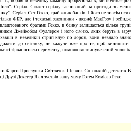
І. Т., зібравши невелику команду професіоналів, він починає ро
Поло". Серіал. Сюжет серіалу заснований на пригоди знамени
анку". Серіал. Сет Гекко, грабіжник банків, і його не зовсім пси
ільки ФБР, але і техаські законники - шериф МакГроу і рейндже
 влаштованого братами Гекко, в банку залишається кілька труп
ником Джейкобом Фуллером і його сім'єю, яких беруть в зару
їхавши в невеликій стрип-клуб по дорозі, вони невдало знайо
б дожити до світанку, не кажучи вже про те, щоб винищити 
таті зірваного експерименту, помилково звинувачений чоловік ті
то Фарго Прослушка Світлячок Шерлок Справжній детектив Ві
ці Друзі Декстер Як я зустрів вашу маму Готем Комісар Рекс