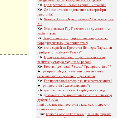
раздрешіла? Чи можна дивитися з 12 років
К►
Гра Престолів 7 сезон 7 серія. Як знайти?
К►
Де безкоштовно подивитися всі серії Ігри
престолів?
К►
Чекаєте 8 сезон Ігри престолів? І як вам серіал?
???
К►
Хто дивиться Гру Престолів як думаєте чим
закінчиться?
л►
Хочу почитати гру престолів, заплуталася в
порядку) скажіть, що перше там?)
К►
якою серії Ігри Престолів Дейнеріс Таргаріен
приїде в Королівську Гавань?
К►
Гра престолів Як в грі престолів зробили
величезну статую людини в Бравос?
К►
Коли вийде новий 7 сезон" Гра престолів в "?
►
гра престолів джон мартин скачати книгу
безкоштовно без реєстрації де скачати
К►
Гра престолів 6 сезон, а як називається книга?
►
гру престолів будете дивитися?)
К►
гра престолів 7 сезон 8 серія дата виходу
К►
де скачати "гра престолів 7 сезон" в перекладі
дубляж? < / a>
Інші розваги: ​​
гра престолів в како сезоні дракони
стануть великими?
Інші:
Граю в Game of Thrones від TellTale, піратка,