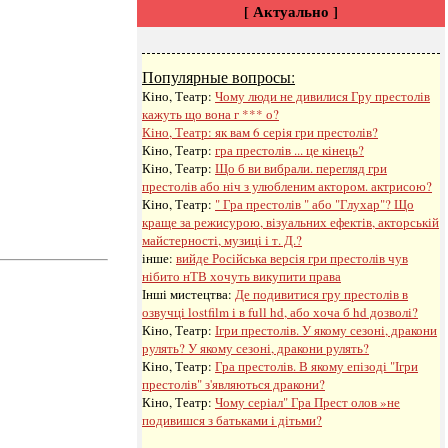
[ Актуально ]
Популярные вопросы:
Кіно, Театр:
Чому люди не дивилися Гру престолів
кажуть що вона г *** о?
Кіно, Театр:
як вам 6 серія гри престолів?
Кіно, Театр:
гра престолів ... це кінець?
Кіно, Театр:
Що б ви вибрали. перегляд гри
престолів або ніч з улюбленим актором. актрисою?
Кіно, Театр:
" Гра престолів " або "Глухар"? Що
краще за режисурою, візуальних ефектів, акторській
майстерності, музиці і т. Д.?
інше:
вийде Російська версія гри престолів чув
нібито нТВ хочуть викупити права
Інші мистецтва:
Де подивитися гру престолів в
озвучці lostfilm і в full hd, або хоча б hd дозволі?
Кіно, Театр:
Ігри престолів. У якому сезоні, дракони
рулять? У якому сезоні, дракони рулять?
Кіно, Театр:
Гра престолів. В якому епізоді "Ігри
престолів" з'являються дракони?
Кіно, Театр:
Чому серіал" Гра Прест олов »не
подивишся з батьками і дітьми?