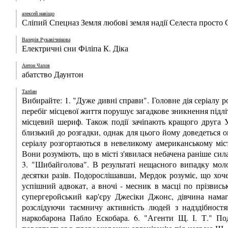
алексей навіщо
Сліпий Спецназ Земля любові земля надії Селеста просто 
Валерія Рукавічнікова
Електричні сни Філіпа К. Діка
Антон Чалов
абатство Даунтон
Талбан
Вибирайте: 1. "Дуже дивні справи". Головне дія серіалу р
перебіг місцевої життя порушує загадкове зникнення підліт
місцевий шериф. Також події зачіпають кращого друга 
близький до розгадки, однак для цього йому доведеться о
серіалу розгортаються в невеликому американському міс
Вони розуміють, що в місті з'явилася небачена раніше сил
3. "Шибайголова". В результаті нещасного випадку моло
десятки разів. Подорослішавши, Мердок розуміє, що хоче
успішний адвокат, а вночі - месник в масці по прізвись
супергеройський кар'єру Джесіки Джонс, дівчина намаг
розслідуючи таємничу активність людей з надздібност
наркобарона Пабло Ескобара. 6. "Агенти Щ. І. Т." По