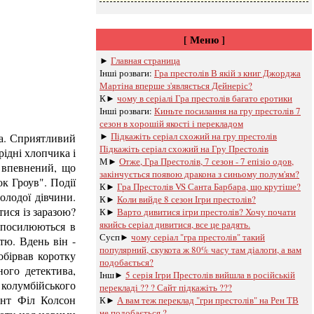
[ Меню ]
►
Главная страница
Інші розваги: ​​
Гра престолів В якій з книг Джорджа
Мартіна вперше з'являється Дейнеріс?
К►
чому в серіалі Гра престолів багато еротики
Інші розваги: ​​
Киньте посилання на гру престолів 7
сезон в хорошій якості і перекладом
►
Підкажіть серіал схожий на гру престолів
ста. Сприятливий
Підкажіть серіал схожий на Гру Престолів
рідні хлопчика і
М►
Отже, Гра Престолів, 7 сезон - 7 епізіо одов,
к впевнений, що
закінчується появою дракона з синьому полум'ям?
к Гроув". Події
К►
Гра Престолів VS Санта Барбара, що крутіше?
олодої дівчини.
К►
Коли вийде 8 сезон Ігри престолів?
ися із заразою?
К►
Варто дивитися ігри престолів? Хочу почати
якийсь серіал дивитися, все це радять.
я посилюються в
Сусп►
чому серіал "гра престолів" такий
тю. Вдень він -
популярний, скукота ж 80% часу там діалоги, а вам
обірвав коротку
подобається?
ного детектива,
Інш►
5 серія Ігри Престолів вийшла в російській
колумбійського
перекладі ?? ? Сайт підкажіть ???
ент Філ Колсон
К►
А вам теж переклад "гри престолів" на Рен ТВ
не подобається ?