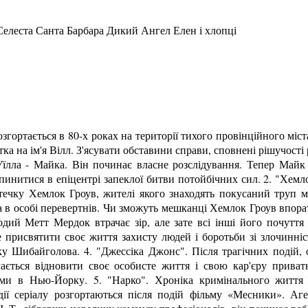
Селеста Санта Барбара Дикий Ангел Елен і хлопці
озгортається в 80-х роках на території тихого провінційного мі
ка на ім'я Вілл. З'ясувати обставини справи, сповнені рішучості 
Уїлла - Майка. Він починає власне розслідування. Тепер Май
пинитися в епіцентрі запеклої битви потойбічних сил. 2. "Хемло
течку Хемлок Гроув, жителі якого знаходять покусаний труп м
а в особі перевертнів. Чи зможуть мешканці Хемлок Гроув впорат
дий Метт Мердок втрачає зір, але зате всі інші його почутт
 присвятити своє життя захисту людей і боротьби зі злочинніс
ку Шибайголова. 4. "Джессіка Джонс". Після трагічних подій, 
ається відновити своє особисте життя і свою кар'єру приват
ями в Нью-Йорку. 5. "Нарко". Хроніка кримінального життя 
дії серіалу розгортаються після подій фільму «Месники». Аг