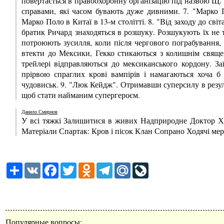
повертається в правоохоронну організацію під назвою Щ. 
справами, які часом бувають дуже дивними. 7. "Марко 
Марко Поло в Китаї в 13-м столітті. 8. "Від заходу до світ
братик Ричард знаходяться в розшуку. Розшукують їх не т
потроюють зусилля, коли після чергового пограбування,
втекти до Мексики, Гекко стикаються з колишнім свяще
трейлері відправляються до мексиканського кордону. За
прірвою спраглих крові вампірів і намагаються хоча 
чудовиськ. 9. "Люк Кейдж". Отримавши суперсилу в резуль
щоб стати найманим супергероєм.
Данило Смирнов
У всі тяжкі Залишитися в живих Надприродне Доктор Х
Матеріали Спартак: Кров і пісок Клан Сопрано Ходячі мер
Share
VK
Facebook
Twitter
Odnoklassniki
Telegram
Mail.Ru
LiveJournal
Популярные вопросы: