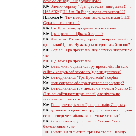
без 6-го епізоду . Як додати його?
К►
Зйомки серіалу "Гра престолів" завершені !!! ::
НАЗАВЖДИ !!! ::: Як Ви до цього ставитеся ???
Психолог►
"Гру престолів" заблокували для СНД!
Суки капіталістичні?
К►
Гра Престолів, що думаєте про серіал?
К►
Гра престолів. Цікавий серіал?
К►
Хто чекає Російську версію гри престолів або я
один такий ідіот? Ну ж народ я один такий чи що?
К►
Серіал: "Гра престолів" яку озвучку вибрати? <
/ a>
К►
Що таке Гра престолів? ...
К►
Де можна подивитися гру престолів? На всіх
сайтах чомусь заблоковано (((де ви дивитеся?
К►
Де подивитися "Гра Престолів"? серіал
К►
клан сопрано або гра престолів що краще?
К►
Де подивитися гру престолів 7 сезон 5 серію !!!
Я на всі сайти поглянула на неї, але нічого не
знайшла, допоможіть
К►
Порадьте серіал як: Гра престолів, Спартак
К►
де можна подивитися гру престолів остан дний
сезон всюди чет заблоковано (може хто знає)
К►
Де дивитися гру престолів 7 серію 7 сезон
безкоштовно < / a>
Л►
Питання для знавців Ігри Престолів. Навіщо