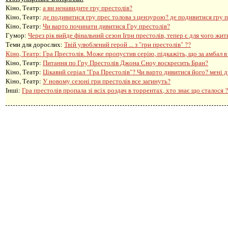
Кіно, Театр:
а ви ненавидите гру престолів?
Кіно, Театр:
де подивитися гру прес толова з цензурою? де подивитися гру 
Кіно, Театр:
Чи варто починати дивитися Гру престолів?
Гумор:
Через рік вийде фінальний сезон Ігри престолів, тепер є для чого жит
Теми для дорослих:
Твій улюблений герой ... з "гри престолів" ??
Кіно, Театр:
Гра Престолів. Може пропустив серію, підкажіть, що за амбал в
Кіно, Театр:
Питання по Гру Престолів Джона Сноу воскресить Бран?
Кіно, Театр:
Цікавий серіал "Гра Престолів"? Чи варто дивитися його? мені 
Кіно, Театр:
У новому сезоні гри престолів все загинуть?
Інші:
Гра престолів пропала зі всіх роздач в торрентах, хто знає що сталося 