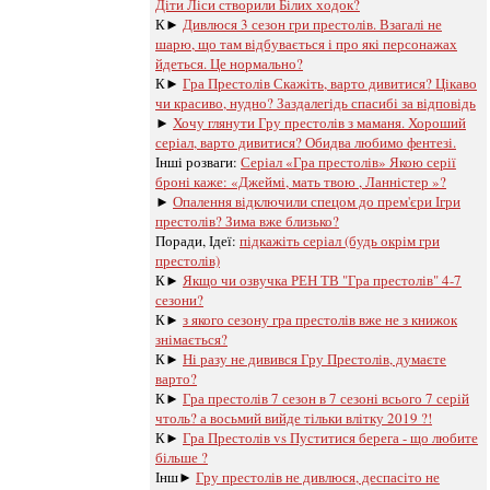
Діти Ліси створили Білих ходок?
К►
Дивлюся 3 сезон гри престолів. Взагалі не
шарю, що там відбувається і про які персонажах
йдеться. Це нормально?
К►
Гра Престолів Скажіть, варто дивитися? Цікаво
чи красиво, нудно? Заздалегідь спасибі за відповідь
►
Хочу глянути Гру престолів з маманя. Хороший
серіал, варто дивитися? Обидва любимо фентезі.
Інші розваги: ​​
Серіал «Гра престолів» Якою серії
броні каже: «Джеймі, мать твою , Ланністер »?
►
Опалення відключили спецом до прем'єри Ігри
престолів? Зима вже близько?
Поради, Ідеї:
підкажіть серіал (будь окрім гри
престолів)
К►
Якщо чи озвучка РЕН ТВ "Гра престолів" 4-7
сезони?
К►
з якого сезону гра престолів вже не з книжок
знімається?
К►
Ні разу не дивився Гру Престолів, думаєте
варто?
К►
Гра престолів 7 сезон в 7 сезоні всього 7 серій
чтоль? а восьмий вийде тільки влітку 2019 ?!
К►
Гра Престолів vs Пуститися берега - що любите
більше ?
Інш►
Гру престолів не дивлюся, деспасіто не