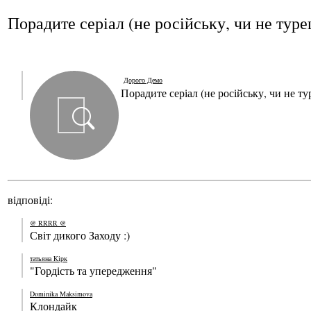
Порадите серіал (не російську, чи не туре
Дорого Демо
Порадите серіал (не російську, чи не ту
відповіді:
@ RRRR @
Світ дикого Заходу :)
татьяна Кірк
"Гордість та упередження"
Dominika Maksimova
Клондайк