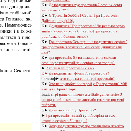
боту над новими
К►
Де подивитися гру престолів 7 сезон 4 серія
того дослідника
англійською ???
хічно стабільний
К►
Є Трилогія Хоббіт і Серіал Гра Престолів.
р Гонсалес, які
Дайте оцінку (з 10).
ів. Намагаючись
К►
Де дивитися "Гра престолів" Чи реально зараз
чники і в їх же
знайти 7 сезон ( хоча б 1 серію) гри престолів
російською і безкоштовно?)
мляться з цілої
К►
Гра престолів Ось вирішив подивитися серіал "
якомога більше
гра престолів "і закінчив 1-ий сезон, дивитися чи
кає з в'язниці,
далі?
К►
гра престолів. Як ви вважаєте, на скільки
сезонів розтягнутий цей серіал його творці?
►
Хто ти в грі престолів? < / a>
кінги Секретні
К►
Де подивитися фільм Гра престолів?
Філософ►
хто сяде на трон в грі престолів?
К►
Хто ваш улюблений герой у Грі престолів? Мій
- мабуть, Бран Старк
Інші:
в грі game of thrones a telltale games series 3
епізод є вибір залишити лист або спалити що мені
вибрати.
К►
Дивитися чи Гру Престолів?
►
Гра престолів - самий тупий серіал за всю
історію серіалів. Чи згодні?
К►
Хочу подивитися гру престолів мама начебто