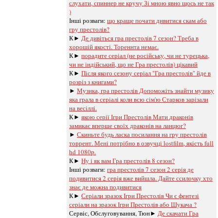
слухати, спиннер не кручу Зі мною явно щось не так
)
Інші розваги: ​​
що краще почати дивитися скам або
гру престолів?
К►
Де дивіться гра престолів 7 сезон? Треба в
хорошій якості. Тореннта немає.
К►
порадите серіал (не російську, чи не турецька,
чи не індійський, що не Гра престолів) цікавий
К►
Після якого сезону серіал "Гра престолів" йде в
розріз з книгами?
►
Музика, гра престолів Допоможіть знайти музику
яка грала в серіалі коли всю сім'ю Старков зарізали
на весіллі.
К►
якою серії Ігри Престолів Мати драконів
замикає вперше своїх драконів на ланцюг?
►
Скиньте будь ласка посилання на гру престолів
торрент. Мені потрібно в озвучці lostfilm, якість full
hd 1080p.
К►
Ну і як вам Гра престолів 8 сезон?
Інші розваги: ​​
гра престолів 7 сезон 2 серія де
подивитися 2 серія вже вийшла. Дайте ссилочку хто
знає де можна подивитися
К►
Серіали зразок Ігри Престолів Чи є фентезі
серіали на зразок Ігри Престолів або Шукача ?
Сервіс, Обслуговування, Тюн►
Де скачати Гра