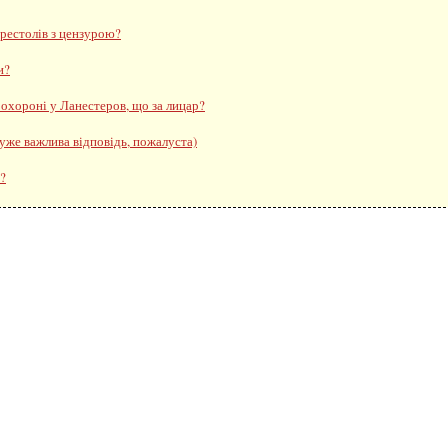
престолів з цензурою?
и?
 охороні у Ланестеров, що за лицар?
дуже важлива відповідь, пожалуста)
??