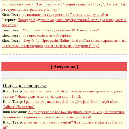
Інші соціальні теми:
"Гра престолів", "Теорія великого вибуху", "Готем". Так
я готуюся до завтрашнього іспиту)
Кіно, Театр:
де подивитися гру престолів 7 сезон не можу знайти
Інтернет:
Народ де будуть показувати гру престолів 7 сезон (на якому каналі
або сайті)
Кіно, Театр:
У грі престолів гинуть взагалі ВСЕ персонажі?
Кіно, Театр:
Гра престолів класний серіал?
Кіно, Театр:
Чому У Грі Престолів, Дайнеріс зі своїми трьома драконами, які
не спалила нахер ходоків разом з мертвяки , рятуючи Сноу?
[ Актуально ]
Популярные вопросы:
Кіно, Театр:
серіал "гра престолів" Яке століття по вашу думку ви б дали
серіалу? Якщо судити по одязі, культурі .. і т. Д.
Кіно, Театр:
Гра престолів якою серії вбили Джофрі? В якій серії вбили
Тайвіна Ланістера?
Інші взаємини:
А Гри престолів все вже подивилися?))) Я хочу залишитися
останньою людиною на планеті, який ще не дивився)))
Кіно, Театр:
Дивитися гра престолів чи ні? Як ви думаєте фільм добре чи
ні?