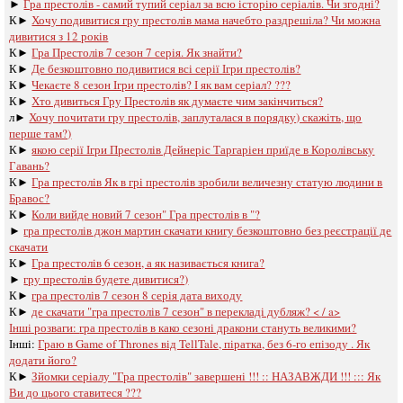
►
Гра престолів - самий тупий серіал за всю історію серіалів. Чи згодні?
К►
Хочу подивитися гру престолів мама начебто раздрешіла? Чи можна
дивитися з 12 років
К►
Гра Престолів 7 сезон 7 серія. Як знайти?
К►
Де безкоштовно подивитися всі серії Ігри престолів?
К►
Чекаєте 8 сезон Ігри престолів? І як вам серіал? ???
К►
Хто дивиться Гру Престолів як думаєте чим закінчиться?
л►
Хочу почитати гру престолів, заплуталася в порядку) скажіть, що
перше там?)
К►
якою серії Ігри Престолів Дейнеріс Таргаріен приїде в Королівську
Гавань?
К►
Гра престолів Як в грі престолів зробили величезну статую людини в
Бравос?
К►
Коли вийде новий 7 сезон" Гра престолів в "?
►
гра престолів джон мартин скачати книгу безкоштовно без реєстрації де
скачати
К►
Гра престолів 6 сезон, а як називається книга?
►
гру престолів будете дивитися?)
К►
гра престолів 7 сезон 8 серія дата виходу
К►
де скачати "гра престолів 7 сезон" в перекладі дубляж? < / a>
Інші розваги: ​​
гра престолів в како сезоні дракони стануть великими?
Інші:
Граю в Game of Thrones від TellTale, піратка, без 6-го епізоду . Як
додати його?
К►
Зйомки серіалу "Гра престолів" завершені !!! :: НАЗАВЖДИ !!! ::: Як
Ви до цього ставитеся ???