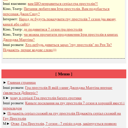
Інші взаємини:
вам ШО ненравиться серіал гра престолів?!
Кіно, Театр:
Питання любителям Ігри престолів. Вам подобається
персонаж Джон Сноу?
Інтернет:
Народ де будуть показувати гру престолів 7 сезон (на якому
каналі або сайті)
Кіно, Театр:
де подивитися 7 сезон гра престолів
Кіно, Театр:
чи можна прочитати продовження Ігри престолів в книгах
Джорджа Мартіна?
Інші розваги: ​​
Хто-небудь дивиться зараз "гру престолів" по Рен Тв?
Підкажіть, перше кодове слово)))
[ Меню ]
►
Главная страница
Інші розваги: ​​
Гра престолів В якій з книг Джорджа Мартіна вперше
з'являється Дейнеріс?
К►
чому в серіалі Гра престолів багато еротики
Інші розваги: ​​
Киньте посилання на гру престолів 7 сезон в хорошій якості і
перекладом
►
Підкажіть серіал схожий на гру престолів Підкажіть серіал схожий на
Гру Престолів
М►
Отже, Гра Престолів, 7 сезон - 7 епізіо одов, закінчується появою