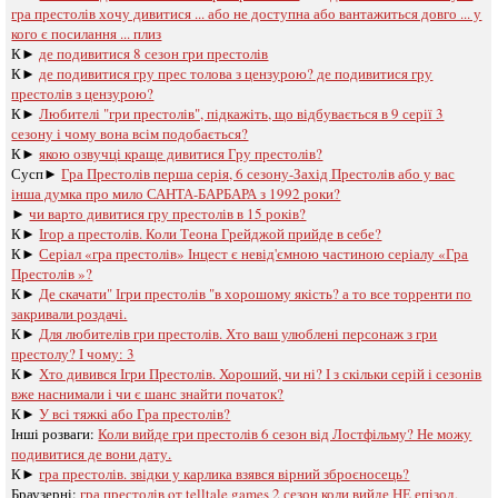
гра престолів хочу дивитися ... або не доступна або вантажиться довго ... у
кого є посилання ... плиз
К►
де подивитися 8 сезон гри престолів
К►
де подивитися гру прес толова з цензурою? де подивитися гру
престолів з цензурою?
К►
Любителі "гри престолів", підкажіть, що відбувається в 9 серії 3
сезону і чому вона всім подобається?
К►
якою озвучці краще дивитися Гру престолів?
Сусп►
Гра Престолів перша серія, 6 сезону-Захід Престолів або у вас
інша думка про мило САНТА-БАРБАРА з 1992 роки?
►
чи варто дивитися гру престолів в 15 років?
К►
Ігор а престолів. Коли Теона Грейджой прийде в себе?
К►
Серіал «гра престолів» Інцест є невід'ємною частиною серіалу «Гра
Престолів »?
К►
Де скачати" Ігри престолів "в хорошому якість? а то все торренти по
закривали роздачі.
К►
Для любителів гри престолів. Хто ваш улюблені персонаж з гри
престолу? І чому: 3
К►
Хто дивився Ігри Престолів. Хороший, чи ні? І з скільки серій і сезонів
вже наснимали і чи є шанс знайти початок?
К►
У всі тяжкі або Гра престолів?
Інші розваги: ​​
Коли вийде гри престолів 6 сезон від Лостфільму? Не можу
подивитися де вони дату.
К►
гра престолів. звідки у карлика взявся вірний зброєносець?
Браузерні:
гра престолів oт telltale games 2 сезон коли вийде НЕ епізод,