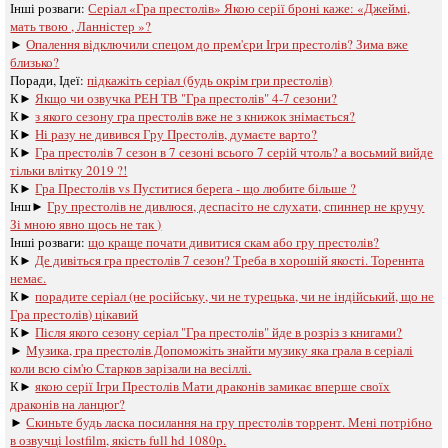
Інші розваги: ​​
Серіал «Гра престолів» Якою серії броні каже: «Джеймі,
мать твою , Ланністер »?
►
Опалення відключили спецом до прем'єри Ігри престолів? Зима вже
близько?
Поради, Ідеї:
підкажіть серіал (будь окрім гри престолів)
К►
Якщо чи озвучка РЕН ТВ "Гра престолів" 4-7 сезони?
К►
з якого сезону гра престолів вже не з книжок знімається?
К►
Ні разу не дивився Гру Престолів, думаєте варто?
К►
Гра престолів 7 сезон в 7 сезоні всього 7 серій чтоль? а восьмий вийде
тільки влітку 2019 ?!
К►
Гра Престолів vs Пуститися берега - що любите більше ?
Інш►
Гру престолів не дивлюся, деспасіто не слухати, спиннер не кручу
Зі мною явно щось не так )
Інші розваги: ​​
що краще почати дивитися скам або гру престолів?
К►
Де дивіться гра престолів 7 сезон? Треба в хорошій якості. Тореннта
немає.
К►
порадите серіал (не російську, чи не турецька, чи не індійський, що не
Гра престолів) цікавий
К►
Після якого сезону серіал "Гра престолів" йде в розріз з книгами?
►
Музика, гра престолів Допоможіть знайти музику яка грала в серіалі
коли всю сім'ю Старков зарізали на весіллі.
К►
якою серії Ігри Престолів Мати драконів замикає вперше своїх
драконів на ланцюг?
►
Скиньте будь ласка посилання на гру престолів торрент. Мені потрібно
в озвучці lostfilm, якість full hd 1080p.