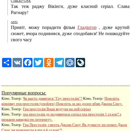
CΥᗷΣR尸∪NҠ
Так теж раджу Вікінги, дуже класний серіал. Слава
Рагнару!
ANTr
Привіт, можу порадити фільм
Гладіатор
, дуже крутий
сюжет, вчора подивився, дуже сподобався! Не пошкодуйте
свого часу
Share
VK
Facebook
Twitter
Odnoklassniki
Telegram
Mail.Ru
LiveJournal
Популярные вопросы:
Кіно, Театр:
Чи варто дивитися "Гру престолів"?
Кіно, Театр:
Поясніть
кінцівку гри престолів (спойлер) Поясніть за що дозор вбив Джона Сноу.
Кіно, Театр:
Гра престолів Ваші відгуки на цей серіал
Кіно, Театр:
гра престолів де подивитися серіал гра престолів 1 сезон? з
низькою швидкістю інтернету.
Кіно, Театр:
Гра Престолів, смерть Джона Сноу Як думаєте чи помер Джон
Сноу чи повернеться він в 6 сезоні?!