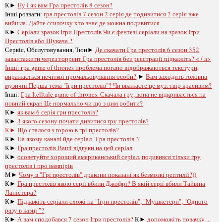
К►
Ну і як вам Гра престолів 8 сезон?
Інші розваги: ​​
гра престолів 7 сезон 2 серія де подивитися 2 серія вже
вийшла. Дайте ссилочку хто знає де можна подивитися
К►
Серіали зразок Ігри Престолів Чи є фентезі серіали на зразок Ігри
Престолів або Шукача ?
Сервіс, Обслуговування, Тюн►
Де скачати Гра престолів 6 сезон 352
завантажити через торрент Гра престолів без реєстрації підкажіть? < / a>
Інші:
гра game of thrones проблема погано відображаються текстури,
виражається нечіткої промальовування особи?
►
Вам заходить головна
музичні Перша тема "Ігри престолів"? Чи вважаєте це муз. твір красивим?
Інші:
Гра Іtelltale game of thrones. Скачала гру, вона не відкривається на
повний екран Це нормально чи що з цим робити?
К►
як вам 6 серія гри престолів?
К►
З якого сезону почати дивитися гру престолів?
К►
Що сталося з горою в грі престолів?
К►
На якому каналі йде серіал "Гра престолів"?
К►
Гра престолів Ваші відгуки на цей серіал
К►
осоветуйте хороший американський серіал, подивився тільки гру
престолів і про вампірів
М►
Чому в "Грі престолів" дракони показані як безмозкі рептилії?))
К►
Гра престолів якою серії вбили Джофрі? В якій серії вбили Тайвіна
Ланістера?
К►
Підкажіть серіали схожі на "Ігри престолів", "Мушкетери", "Одного
разу в казці "?
К►
А вам сподобався 7 сезон Ігри престолів?
К►
допоможіть новачку ...