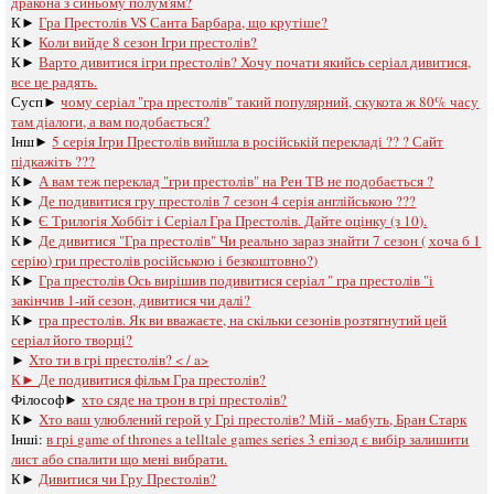
дракона з синьому полум'ям?
К►
Гра Престолів VS Санта Барбара, що крутіше?
К►
Коли вийде 8 сезон Ігри престолів?
К►
Варто дивитися ігри престолів? Хочу почати якийсь серіал дивитися,
все це радять.
Сусп►
чому серіал "гра престолів" такий популярний, скукота ж 80% часу
там діалоги, а вам подобається?
Інш►
5 серія Ігри Престолів вийшла в російській перекладі ?? ? Сайт
підкажіть ???
К►
А вам теж переклад "гри престолів" на Рен ТВ не подобається ?
К►
Де подивитися гру престолів 7 сезон 4 серія англійською ???
К►
Є Трилогія Хоббіт і Серіал Гра Престолів. Дайте оцінку (з 10).
К►
Де дивитися "Гра престолів" Чи реально зараз знайти 7 сезон ( хоча б 1
серію) гри престолів російською і безкоштовно?)
К►
Гра престолів Ось вирішив подивитися серіал " гра престолів "і
закінчив 1-ий сезон, дивитися чи далі?
К►
гра престолів. Як ви вважаєте, на скільки сезонів розтягнутий цей
серіал його творці?
►
Хто ти в грі престолів? < / a>
К►
Де подивитися фільм Гра престолів?
Філософ►
хто сяде на трон в грі престолів?
К►
Хто ваш улюблений герой у Грі престолів? Мій - мабуть, Бран Старк
Інші:
в грі game of thrones a telltale games series 3 епізод є вибір залишити
лист або спалити що мені вибрати.
К►
Дивитися чи Гру Престолів?