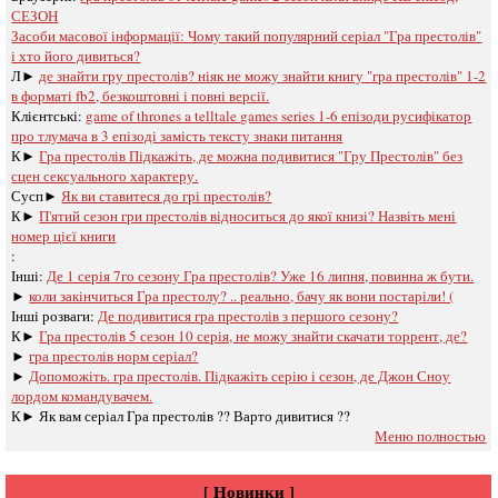
СЕЗОН
Засоби масової інформації:
Чому такий популярний серіал "Гра престолів"
і хто його дивиться?
Л►
де знайти гру престолів? ніяк не можу знайти книгу "гра престолів" 1-2
в форматі fb2, безкоштовні і повні версії.
Клієнтські:
game of thrones a telltale games series 1-6 епізоди русифікатор
про тлумача в 3 епізоді замість тексту знаки питання
К►
Гра престолів Підкажіть, де можна подивитися "Гру Престолів" без
сцен сексуального характеру.
Сусп►
Як ви ставитеся до грі престолів?
К►
П'ятий сезон гри престолів відноситься до якої книзі? Назвіть мені
номер цієї книги
:
Інші:
Де 1 серія 7го сезону Гра престолів? Уже 16 липня, повинна ж бути.
►
коли закінчиться Гра престолу? .. реально, бачу як вони постаріли! (
Інші розваги: ​​
Де подивитися гра престолів з першого сезону?
К►
Гра престолів 5 сезон 10 серія, не можу знайти скачати торрент, де?
►
гра престолів норм серіал?
►
Допоможіть. гра престолів. Підкажіть серію і сезон, де Джон Сноу
лордом командувачем.
К►
Як вам серіал Гра престолів ?? Варто дивитися ??
Меню полностью
[ Новинки ]