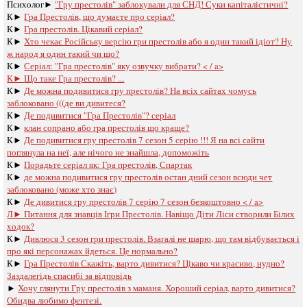
Психолог►
"Гру престолів" заблокували для СНД! Суки капіталістичні?
К►
Гра Престолів, що думаєте про серіал?
К►
Гра престолів. Цікавий серіал?
К►
Хто чекає Російську версію гри престолів або я один такий ідіот? Ну
ж народ я один такий чи що?
К►
Серіал: "Гра престолів" яку озвучку вибрати? < / a>
К►
Що таке Гра престолів? ...
К►
Де можна подивитися гру престолів? На всіх сайтах чомусь
заблоковано (((де ви дивитеся?
К►
Де подивитися "Гра Престолів"? серіал
К►
клан сопрано або гра престолів що краще?
К►
Де подивитися гру престолів 7 сезон 5 серію !!! Я на всі сайти
поглянула на неї, але нічого не знайшла, допоможіть
К►
Порадьте серіал як: Гра престолів, Спартак
К►
де можна подивитися гру престолів остан дний сезон всюди чет
заблоковано (може хто знає)
К►
Де дивитися гру престолів 7 серію 7 сезон безкоштовно < / a>
Л►
Питання для знавців Ігри Престолів. Навіщо Діти Ліси створили Білих
ходок?
К►
Дивлюся 3 сезон гри престолів. Взагалі не шарю, що там відбувається і
про які персонажах йдеться. Це нормально?
К►
Гра Престолів Скажіть, варто дивитися? Цікаво чи красиво, нудно?
Заздалегідь спасибі за відповідь
►
Хочу глянути Гру престолів з маманя. Хороший серіал, варто дивитися?
Обидва любимо фентезі.