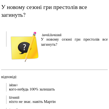
У новому сезоні гри престолів все
загинуть?
Андрій Подвігіной
У новому сезоні гри престолів все
загинуть?
відповіді:
Зайчик))
кого-небудь 100% залишать
Ебукентій
ніхто не знає. навіть Мартін