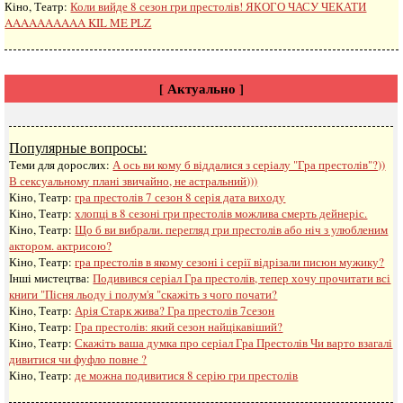
Кіно, Театр:
Коли вийде 8 сезон гри престолів! ЯКОГО ЧАСУ ЧЕКАТИ
AAAAAAAAAA KIL ME PLZ
[ Актуально ]
Популярные вопросы:
Теми для дорослих:
А ось ви кому б віддалися з серіалу "Гра престолів"?))
В сексуальному плані звичайно, не астральний)))
Кіно, Театр:
гра престолів 7 сезон 8 серія дата виходу
Кіно, Театр:
хлопці в 8 сезоні гри престолів можлива смерть дейнеріс.
Кіно, Театр:
Що б ви вибрали. перегляд гри престолів або ніч з улюбленим
актором. актрисою?
Кіно, Театр:
гра престолів в якому сезоні і серії відрізали писюн мужику?
Інші мистецтва:
Подивився серіал Гра престолів, тепер хочу прочитати всі
книги "Пісня льоду і полум'я "скажіть з чого почати?
Кіно, Театр:
Арія Старк жива? Гра престолів 7сезон
Кіно, Театр:
Гра престолів: який сезон найцікавіший?
Кіно, Театр:
Скажіть ваша думка про серіал Гра Престолів Чи варто взагалі
дивитися чи фуфло повне ?
Кіно, Театр:
де можна подивитися 8 серію гри престолів