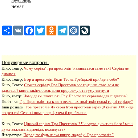
Артур Петрусь
немає
Share
VK
Facebook
Twitter
Odnoklassniki
Telegram
Mail.Ru
LiveJournal
Популярные вопросы:
Кіно, Театр:
Чому серіал" гра престолів "називається саме так? Серіал не
дивився
Кіно, Театр:
Ігор а престолів. Коли Теона Грейджой прийде в себе?
Кіно, Театр:
Сюжет серіалу Гра Престолів все нудніше стає, вам не
здається? книга закінчилася, вони продовжують гуму тягнути
Кіно, театр:
Чому деякі вважають Гру Престолів серіалом для підлітків?
Політика:
Гра Престолів - на кого з реальних політиків схожі герої серіалу?
Інші розваги: ​​
Гра престолів Як серія Ігри престолів зараз (9 квітня 0:00) йде
по рен тв? Сезон і номер серії, хоча б приблизно
:
Кіно, Театр:
Цікавий серіал "Гра Престолів"? Чи варто дивитися його? мені
дуже важлива відповідь, пожалуста)
Література:
Порадьте будь ласка книгу, подобу" Гра престолів "