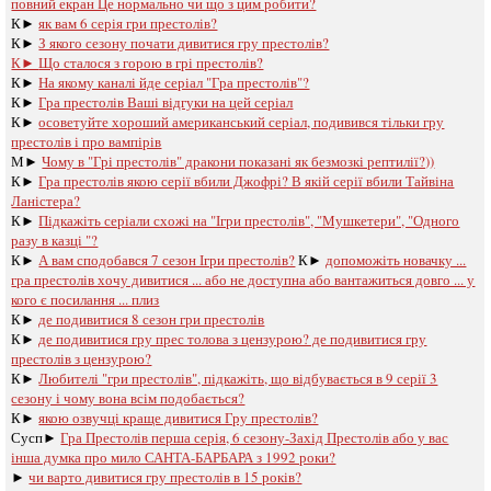
повний екран Це нормально чи що з цим робити?
К►
як вам 6 серія гри престолів?
К►
З якого сезону почати дивитися гру престолів?
К►
Що сталося з горою в грі престолів?
К►
На якому каналі йде серіал "Гра престолів"?
К►
Гра престолів Ваші відгуки на цей серіал
К►
осоветуйте хороший американський серіал, подивився тільки гру
престолів і про вампірів
М►
Чому в "Грі престолів" дракони показані як безмозкі рептилії?))
К►
Гра престолів якою серії вбили Джофрі? В якій серії вбили Тайвіна
Ланістера?
К►
Підкажіть серіали схожі на "Ігри престолів", "Мушкетери", "Одного
разу в казці "?
К►
А вам сподобався 7 сезон Ігри престолів?
К►
допоможіть новачку ...
гра престолів хочу дивитися ... або не доступна або вантажиться довго ... у
кого є посилання ... плиз
К►
де подивитися 8 сезон гри престолів
К►
де подивитися гру прес толова з цензурою? де подивитися гру
престолів з цензурою?
К►
Любителі "гри престолів", підкажіть, що відбувається в 9 серії 3
сезону і чому вона всім подобається?
К►
якою озвучці краще дивитися Гру престолів?
Сусп►
Гра Престолів перша серія, 6 сезону-Захід Престолів або у вас
інша думка про мило САНТА-БАРБАРА з 1992 роки?
►
чи варто дивитися гру престолів в 15 років?