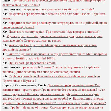
Інш►
Гру престолів не дивлюся, деспасіто не слухати, спиннер не кручу
Зі мною явно щось не так )
Інші розваги: ​​
що краще почати дивитися скам або гру престолів?
К►
Де дивіться гра престолів 7 сезон? Треба в хорошій якості. Тореннта
немає.
К►
порадите серіал (не російську, чи не турецька, чи не індійський, що не
Гра престолів) цікавий
К►
Після якого сезону серіал "Гра престолів" йде в розріз з книгами?
►
Музика, гра престолів Допоможіть знайти музику яка грала в серіалі
коли всю сім'ю Старков зарізали на весіллі.
К►
якою серії Ігри Престолів Мати драконів замикає вперше своїх
драконів на ланцюг?
►
Скиньте будь ласка посилання на гру престолів торрент. Мені потрібно
в озвучці lostfilm, якість full hd 1080p.
К►
Ну і як вам Гра престолів 8 сезон?
Інші розваги: ​​
гра престолів 7 сезон 2 серія де подивитися 2 серія вже
вийшла. Дайте ссилочку хто знає де можна подивитися
К►
Серіали зразок Ігри Престолів Чи є фентезі серіали на зразок Ігри
Престолів або Шукача ?
Сервіс, Обслуговування, Тюн►
Де скачати Гра престолів 6 сезон 352
завантажити через торрент Гра престолів без реєстрації підкажіть? < / a>
Інші:
гра game of thrones проблема погано відображаються текстури,
виражається нечіткої промальовування особи?
►
Вам заходить головна
музичні Перша тема "Ігри престолів"? Чи вважаєте це муз. твір красивим?
Інші:
Гра Іtelltale game of thrones. Скачала гру, вона не відкривається на