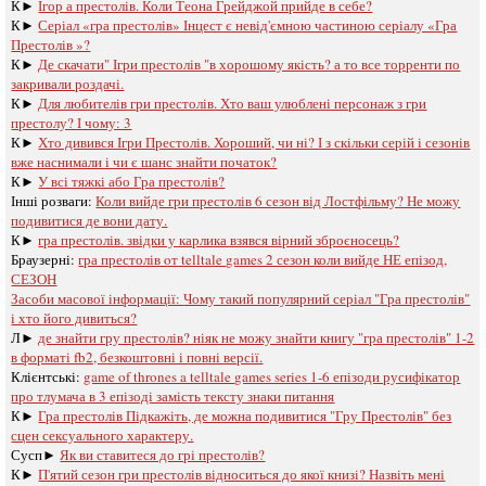
К►
Ігор а престолів. Коли Теона Грейджой прийде в себе?
К►
Серіал «гра престолів» Інцест є невід'ємною частиною серіалу «Гра
Престолів »?
К►
Де скачати" Ігри престолів "в хорошому якість? а то все торренти по
закривали роздачі.
К►
Для любителів гри престолів. Хто ваш улюблені персонаж з гри
престолу? І чому: 3
К►
Хто дивився Ігри Престолів. Хороший, чи ні? І з скільки серій і сезонів
вже наснимали і чи є шанс знайти початок?
К►
У всі тяжкі або Гра престолів?
Інші розваги: ​​
Коли вийде гри престолів 6 сезон від Лостфільму? Не можу
подивитися де вони дату.
К►
гра престолів. звідки у карлика взявся вірний зброєносець?
Браузерні:
гра престолів oт telltale games 2 сезон коли вийде НЕ епізод,
СЕЗОН
Засоби масової інформації:
Чому такий популярний серіал "Гра престолів"
і хто його дивиться?
Л►
де знайти гру престолів? ніяк не можу знайти книгу "гра престолів" 1-2
в форматі fb2, безкоштовні і повні версії.
Клієнтські:
game of thrones a telltale games series 1-6 епізоди русифікатор
про тлумача в 3 епізоді замість тексту знаки питання
К►
Гра престолів Підкажіть, де можна подивитися "Гру Престолів" без
сцен сексуального характеру.
Сусп►
Як ви ставитеся до грі престолів?
К►
П'ятий сезон гри престолів відноситься до якої книзі? Назвіть мені