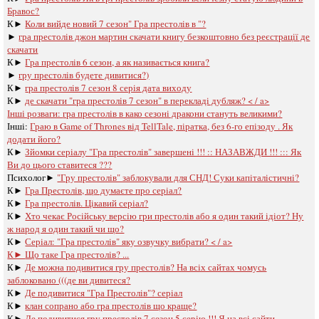
Бравос?
К►
Коли вийде новий 7 сезон" Гра престолів в "?
►
гра престолів джон мартин скачати книгу безкоштовно без реєстрації де
скачати
К►
Гра престолів 6 сезон, а як називається книга?
►
гру престолів будете дивитися?)
К►
гра престолів 7 сезон 8 серія дата виходу
К►
де скачати "гра престолів 7 сезон" в перекладі дубляж? < / a>
Інші розваги: ​​
гра престолів в како сезоні дракони стануть великими?
Інші:
Граю в Game of Thrones від TellTale, піратка, без 6-го епізоду . Як
додати його?
К►
Зйомки серіалу "Гра престолів" завершені !!! :: НАЗАВЖДИ !!! ::: Як
Ви до цього ставитеся ???
Психолог►
"Гру престолів" заблокували для СНД! Суки капіталістичні?
К►
Гра Престолів, що думаєте про серіал?
К►
Гра престолів. Цікавий серіал?
К►
Хто чекає Російську версію гри престолів або я один такий ідіот? Ну
ж народ я один такий чи що?
К►
Серіал: "Гра престолів" яку озвучку вибрати? < / a>
К►
Що таке Гра престолів? ...
К►
Де можна подивитися гру престолів? На всіх сайтах чомусь
заблоковано (((де ви дивитеся?
К►
Де подивитися "Гра Престолів"? серіал
К►
клан сопрано або гра престолів що краще?
К►
Де подивитися гру престолів 7 сезон 5 серію !!! Я на всі сайти