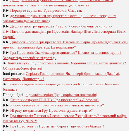
поглянула на неї, але нічого не знайшла, допоможіть
К►
Порадьте серіал як: Гра престолів, Спартак
К►
де можна подивитися гру престолів остан дний сезон всюди чет
заблоковано (може хто знає)
К►
Де дивитися гру престолів 7 серію 7 сезон безкоштовно < / a>
Л►
Питання для знавців Ігри Престолів. Навіщо Діти Ліси створили Білих
ходок?
К►
Дивлюся 3 сезон гри престолів. Взагалі не шарю, що там відбувається і
про які персонажах йдеться. Це нормально?
К►
Гра Престолів Скажіть, варто дивитися? Цікаво чи красиво, нудно?
Заздалегідь спасибі за відповідь
►
Хочу глянути Гру престолів з маманя. Хороший серіал, варто дивитися?
Обидва любимо фентезі.
Інші розваги: ​​
Серіал «Гра престолів» Якою серії броні каже: «Джеймі,
мать твою , Ланністер »?
►
Опалення відключили спецом до прем'єри Ігри престолів? Зима вже
близько?
Поради, Ідеї:
підкажіть серіал (будь окрім гри престолів)
К►
Якщо чи озвучка РЕН ТВ "Гра престолів" 4-7 сезони?
К►
з якого сезону гра престолів вже не з книжок знімається?
К►
Ні разу не дивився Гру Престолів, думаєте варто?
К►
Гра престолів 7 сезон в 7 сезоні всього 7 серій чтоль? а восьмий вийде
тільки влітку 2019 ?!
К►
Гра Престолів vs Пуститися берега - що любите більше ?