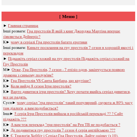
[ Меню ]
►
Главная страница
Інші розваги: ​​
Гра престолів В якій з книг Джорджа Мартіна вперше
з'являється Дейнеріс?
К►
чому в серіалі Гра престолів багато еротики
Інші розваги: ​​
Киньте посилання на гру престолів 7 сезон в хорошій якості і
перекладом
►
Підкажіть серіал схожий на гру престолів Підкажіть серіал схожий на
Гру Престолів
М►
Отже, Гра Престолів, 7 сезон - 7 епізіо одов, закінчується появою
дракона з синьому полум'ям?
К►
Гра Престолів VS Санта Барбара, що крутіше?
К►
Коли вийде 8 сезон Ігри престолів?
К►
Варто дивитися ігри престолів? Хочу почати якийсь серіал дивитися,
все це радять.
Сусп►
чому серіал "гра престолів" такий популярний, скукота ж 80% часу
там діалоги, а вам подобається?
Інш►
5 серія Ігри Престолів вийшла в російській перекладі ?? ? Сайт
підкажіть ???
К►
А вам теж переклад "гри престолів" на Рен ТВ не подобається ?
К►
Де подивитися гру престолів 7 сезон 4 серія англійською ???
К►
Є Трилогія Хоббіт і Серіал Гра Престолів. Дайте оцінку (з 10).