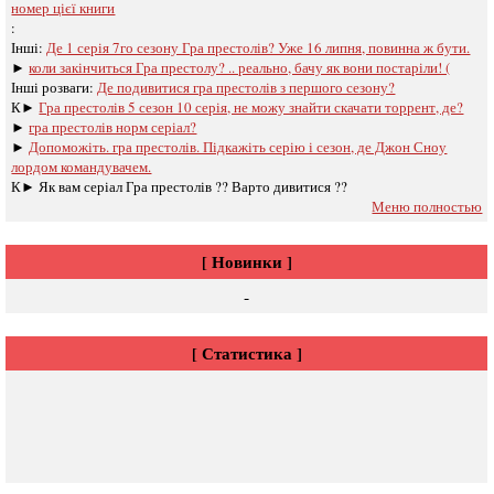
номер цієї книги
:
Інші:
Де 1 серія 7го сезону Гра престолів? Уже 16 липня, повинна ж бути.
►
коли закінчиться Гра престолу? .. реально, бачу як вони постаріли! (
Інші розваги: ​​
Де подивитися гра престолів з першого сезону?
К►
Гра престолів 5 сезон 10 серія, не можу знайти скачати торрент, де?
►
гра престолів норм серіал?
►
Допоможіть. гра престолів. Підкажіть серію і сезон, де Джон Сноу
лордом командувачем.
К►
Як вам серіал Гра престолів ?? Варто дивитися ??
Меню полностью
[ Новинки ]
-
[ Статистика ]