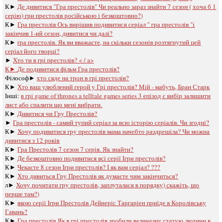
К►
Де дивитися "Гра престолів" Чи реально зараз знайти 7 сезон ( хоча б 1
серію) гри престолів російською і безкоштовно?)
К►
Гра престолів Ось вирішив подивитися серіал " гра престолів "і
закінчив 1-ий сезон, дивитися чи далі?
К►
гра престолів. Як ви вважаєте, на скільки сезонів розтягнутий цей
серіал його творці?
►
Хто ти в грі престолів? < / a>
К►
Де подивитися фільм Гра престолів?
Філософ►
хто сяде на трон в грі престолів?
К►
Хто ваш улюблений герой у Грі престолів? Мій - мабуть, Бран Старк
Інші:
в грі game of thrones a telltale games series 3 епізод є вибір залишити
лист або спалити що мені вибрати.
К►
Дивитися чи Гру Престолів?
►
Гра престолів - самий тупий серіал за всю історію серіалів. Чи згодні?
К►
Хочу подивитися гру престолів мама начебто раздрешіла? Чи можна
дивитися з 12 років
К►
Гра Престолів 7 сезон 7 серія. Як знайти?
К►
Де безкоштовно подивитися всі серії Ігри престолів?
К►
Чекаєте 8 сезон Ігри престолів? І як вам серіал? ???
К►
Хто дивиться Гру Престолів як думаєте чим закінчиться?
л►
Хочу почитати гру престолів, заплуталася в порядку) скажіть, що
перше там?)
К►
якою серії Ігри Престолів Дейнеріс Таргаріен приїде в Королівську
Гавань?
К►
Гра престолів Як в грі престолів зробили величезну статую людини в