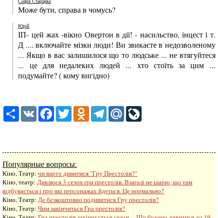
Софія Старцева
Може бути, справа в чомусь?
Юрій
ІП- цей жах -вікно Овертон в дії! - насильство, інцест і т.
Д .... включайте мізки люди! Ви звикаєте в недозволеному
... Якщо в вас залишилося що то людське ... не втягуйтеся
... це для недалеких людей ... хто стоїть за цим ...
подумайте? ( кому вигідно)
Share
VK
Facebook
Twitter
Odnoklassniki
Telegram
Mail.Ru
LiveJournal
Популярные вопросы:
Кіно, Театр:
чи варто дивитися "Гру Престолів?"
Кіно, театр:
Дивлюся 3 сезон гри престолів. Взагалі не шарю, що там
відбувається і про які персонажах йдеться. Це нормально?
Кіно, Театр:
Де безкоштовно подивитися Гру престолів?
Кіно, Театр:
Чим закінчиться Гра престолів?
Кіно, Театр:
Гра престолів закінчується сезон ... Що будемо дивитися до 19