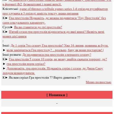
в форматі fb2, безкоштовні і повні версії.
Клієнтські:
game of thrones a telltale games series 1-6 епізоди русифікатор
про тлумача в 3 епізоді замість тексту знаки питання
К►
Гра престолів Підкажіть, де можна подивитися "Гру Престолів" без
сцен сексуального характеру.
Сусп►
Як ви ставитеся до грі престолів?
К►
П'ятий сезон гри престолів відноситься до якої книзі? Назвіть мені
номер цієї книги
:
Інші:
Де 1 серія 7го сезону Гра престолів? Уже 16 липня, повинна ж бути.
►
коли закінчиться Гра престолу? .. реально, бачу як вони постаріли! (
Інші розваги: ​​
Де подивитися гра престолів з першого сезону?
К►
Гра престолів 5 сезон 10 серія, не можу знайти скачати торрент, де?
►
гра престолів норм серіал?
►
Допоможіть. гра престолів. Підкажіть серію і сезон, де Джон Сноу
лордом командувачем.
К►
Як вам серіал Гра престолів ?? Варто дивитися ??
Меню полностью
[ Новинки ]
-