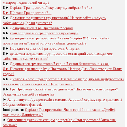
ж народ я один такий чи що?
К►
Серіал: "Гра престолів" яку озвучку вибрати? < / a>
К►
Що таке Гра престолів? ...
К►
Де можна подивитися гру престолів? На всіх сайтах чомусь
заблоковано (((де ви дивитеся?
К►
Де подивитися "Гра Престолів"? серіал
К►
клан сопрано або гра престолів що краще?
К►
Де подивитися гру престолів 7 сезон 5 серію !!! Я на всі сайти
поглянула на неї, але нічого не знайшла, допоможіть
К►
Порадьте серіал як: Гра престолів, Спартак
К►
де можна подивитися гру престолів остан дний сезон всюди чет
заблоковано (може хто знає)
К►
Де дивитися гру престолів 7 серію 7 сезон безкоштовно < / a>
Л►
Питання для знавців Ігри Престолів. Навіщо Діти Ліси створили Білих
ходок?
К►
Дивлюся 3 сезон гри престолів. Взагалі не шарю, що там відбувається і
про які персонажах йдеться. Це нормально?
К►
Гра Престолів Скажіть, варто дивитися? Цікаво чи красиво, нудно?
Заздалегідь спасибі за відповідь
►
Хочу глянути Гру престолів з маманя. Хороший серіал, варто дивитися?
Обидва любимо фентезі.
Інші розваги: ​​
Серіал «Гра престолів» Якою серії броні каже: «Джеймі,
мать твою , Ланністер »?
►
Опалення відключили спецом до прем'єри Ігри престолів? Зима вже
близько?