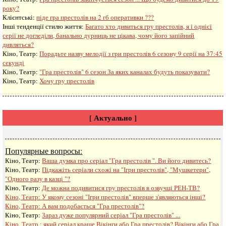
року?
Клієнтські:
піде гра престолів на 2 гб оперативки ???
Інші тенденції стилю життя:
Багато хто дивиться гру престолів, я і однієї
серії не догледіли, банально дурниць не цікава, чому його запійний
дивляться?
Кіно, Театр:
Порадьте назву мелодії з гри престолів 6 сезону 9 серії на 37:45
секунді
Кіно, Театр:
"Гра престолів" 6 сезон За яких каналах будуть показувати?
Кіно, Театр:
Хочу гру престолів
[ Актуально ]
Популярные вопросы:
Кіно, Театр:
Ваша думка про серіал "Гра престолів ". Ви його дивитесь?
Кіно, Театр:
Підкажіть серіали схожі на "Ігри престолів", "Мушкетери",
"Одного разу в казці "?
Кіно, Театр:
Де можна подивитися гру престолів в озвучці РЕН-ТВ?
Кіно, Театр:
У якому сезоні "Ігри престолів" вперше з'являються інші?
Кіно, Театр:
А вам подобається "Гра престолів"?
Кіно, Театр:
Зараз дуже популярний серіал "Гра престолів" ...
Кіно, Театр :
який серіал краще Вікінги або Гра престолів? Вікінги або Гра