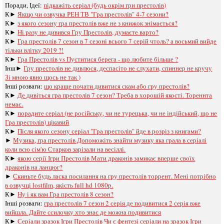
Поради, Ідеї:
підкажіть серіал (будь окрім гри престолів)
К►
Якщо чи озвучка РЕН ТВ "Гра престолів" 4-7 сезони?
К►
з якого сезону гра престолів вже не з книжок знімається?
К►
Ні разу не дивився Гру Престолів, думаєте варто?
К►
Гра престолів 7 сезон в 7 сезоні всього 7 серій чтоль? а восьмий вийде
тільки влітку 2019 ?!
К►
Гра Престолів vs Пуститися берега - що любите більше ?
Інш►
Гру престолів не дивлюся, деспасіто не слухати, спиннер не кручу
Зі мною явно щось не так )
Інші розваги: ​​
що краще почати дивитися скам або гру престолів?
К►
Де дивіться гра престолів 7 сезон? Треба в хорошій якості. Тореннта
немає.
К►
порадите серіал (не російську, чи не турецька, чи не індійський, що не
Гра престолів) цікавий
К►
Після якого сезону серіал "Гра престолів" йде в розріз з книгами?
►
Музика, гра престолів Допоможіть знайти музику яка грала в серіалі
коли всю сім'ю Старков зарізали на весіллі.
К►
якою серії Ігри Престолів Мати драконів замикає вперше своїх
драконів на ланцюг?
►
Скиньте будь ласка посилання на гру престолів торрент. Мені потрібно
в озвучці lostfilm, якість full hd 1080p.
К►
Ну і як вам Гра престолів 8 сезон?
Інші розваги: ​​
гра престолів 7 сезон 2 серія де подивитися 2 серія вже
вийшла. Дайте ссилочку хто знає де можна подивитися
К►
Серіали зразок Ігри Престолів Чи є фентезі серіали на зразок Ігри