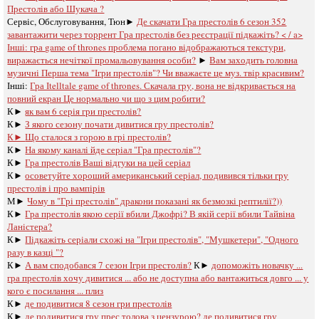
Престолів або Шукача ?
Сервіс, Обслуговування, Тюн►
Де скачати Гра престолів 6 сезон 352
завантажити через торрент Гра престолів без реєстрації підкажіть? < / a>
Інші:
гра game of thrones проблема погано відображаються текстури,
виражається нечіткої промальовування особи?
►
Вам заходить головна
музичні Перша тема "Ігри престолів"? Чи вважаєте це муз. твір красивим?
Інші:
Гра Іtelltale game of thrones. Скачала гру, вона не відкривається на
повний екран Це нормально чи що з цим робити?
К►
як вам 6 серія гри престолів?
К►
З якого сезону почати дивитися гру престолів?
К►
Що сталося з горою в грі престолів?
К►
На якому каналі йде серіал "Гра престолів"?
К►
Гра престолів Ваші відгуки на цей серіал
К►
осоветуйте хороший американський серіал, подивився тільки гру
престолів і про вампірів
М►
Чому в "Грі престолів" дракони показані як безмозкі рептилії?))
К►
Гра престолів якою серії вбили Джофрі? В якій серії вбили Тайвіна
Ланістера?
К►
Підкажіть серіали схожі на "Ігри престолів", "Мушкетери", "Одного
разу в казці "?
К►
А вам сподобався 7 сезон Ігри престолів?
К►
допоможіть новачку ...
гра престолів хочу дивитися ... або не доступна або вантажиться довго ... у
кого є посилання ... плиз
К►
де подивитися 8 сезон гри престолів
К►
де подивитися гру прес толова з цензурою? де подивитися гру