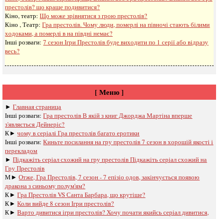
престолів? що краще подивитися?
Кіно, театр:
Що може зрівнятися з грою престолів?
Кіно , Театр:
Гра престолів. Чому люди, померлі на півночі стають білими
ходоками, а померлі в на півдні немає?
Інші розваги: ​​
7 сезон Ігри Престолів буде виходити по 1 серії або відразу
весь?
[ Меню ]
►
Главная страница
Інші розваги: ​​
Гра престолів В якій з книг Джорджа Мартіна вперше
з'являється Дейнеріс?
К►
чому в серіалі Гра престолів багато еротики
Інші розваги: ​​
Киньте посилання на гру престолів 7 сезон в хорошій якості і
перекладом
►
Підкажіть серіал схожий на гру престолів Підкажіть серіал схожий на
Гру Престолів
М►
Отже, Гра Престолів, 7 сезон - 7 епізіо одов, закінчується появою
дракона з синьому полум'ям?
К►
Гра Престолів VS Санта Барбара, що крутіше?
К►
Коли вийде 8 сезон Ігри престолів?
К►
Варто дивитися ігри престолів? Хочу почати якийсь серіал дивитися,