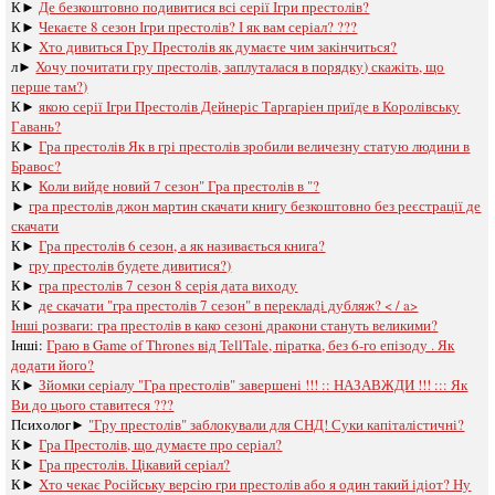
К►
Де безкоштовно подивитися всі серії Ігри престолів?
К►
Чекаєте 8 сезон Ігри престолів? І як вам серіал? ???
К►
Хто дивиться Гру Престолів як думаєте чим закінчиться?
л►
Хочу почитати гру престолів, заплуталася в порядку) скажіть, що
перше там?)
К►
якою серії Ігри Престолів Дейнеріс Таргаріен приїде в Королівську
Гавань?
К►
Гра престолів Як в грі престолів зробили величезну статую людини в
Бравос?
К►
Коли вийде новий 7 сезон" Гра престолів в "?
►
гра престолів джон мартин скачати книгу безкоштовно без реєстрації де
скачати
К►
Гра престолів 6 сезон, а як називається книга?
►
гру престолів будете дивитися?)
К►
гра престолів 7 сезон 8 серія дата виходу
К►
де скачати "гра престолів 7 сезон" в перекладі дубляж? < / a>
Інші розваги: ​​
гра престолів в како сезоні дракони стануть великими?
Інші:
Граю в Game of Thrones від TellTale, піратка, без 6-го епізоду . Як
додати його?
К►
Зйомки серіалу "Гра престолів" завершені !!! :: НАЗАВЖДИ !!! ::: Як
Ви до цього ставитеся ???
Психолог►
"Гру престолів" заблокували для СНД! Суки капіталістичні?
К►
Гра Престолів, що думаєте про серіал?
К►
Гра престолів. Цікавий серіал?
К►
Хто чекає Російську версію гри престолів або я один такий ідіот? Ну