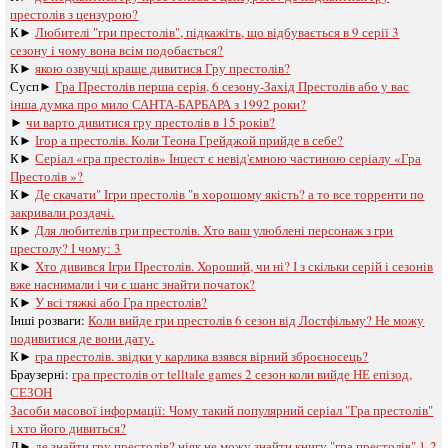
престолів з цензурою?
К►
Любителі "гри престолів", підкажіть, що відбувається в 9 серії 3
сезону і чому вона всім подобається?
К►
якою озвучці краще дивитися Гру престолів?
Сусп►
Гра Престолів перша серія, 6 сезону-Захід Престолів або у вас
інша думка про мило САНТА-БАРБАРА з 1992 роки?
►
чи варто дивитися гру престолів в 15 років?
К►
Ігор а престолів. Коли Теона Грейджой прийде в себе?
К►
Серіал «гра престолів» Інцест є невід'ємною частиною серіалу «Гра
Престолів »?
К►
Де скачати" Ігри престолів "в хорошому якість? а то все торренти по
закривали роздачі.
К►
Для любителів гри престолів. Хто ваш улюблені персонаж з гри
престолу? І чому: 3
К►
Хто дивився Ігри Престолів. Хороший, чи ні? І з скільки серій і сезонів
вже наснимали і чи є шанс знайти початок?
К►
У всі тяжкі або Гра престолів?
Інші розваги: ​​
Коли вийде гри престолів 6 сезон від Лостфільму? Не можу
подивитися де вони дату.
К►
гра престолів. звідки у карлика взявся вірний зброєносець?
Браузерні:
гра престолів oт telltale games 2 сезон коли вийде НЕ епізод,
СЕЗОН
Засоби масової інформації:
Чому такий популярний серіал "Гра престолів"
і хто його дивиться?
Л►
де знайти гру престолів? ніяк не можу знайти книгу "гра престолів" 1-2