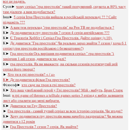
все це радять.
Сусп►
чому серіал "гра престолів" такий популярний, скукота ж 80% часу
там діалоги, а вам подобається?
Інш►
5 серія Ігри Престолів вийшла в російській перекладі ?? ? Сайт
підкажіть ???
К►
А вам теж переклад "гри престолів" на Рен ТВ не подобається ?
К►
Де подивитися гру престолів 7 сезон 4 серія англійською ???
К►
Є Трилогія Хоббіт і Серіал Гра Престолів. Дайте оцінку (з 10).
К►
Де дивитися "Гра престолів" Чи реально зараз знайти 7 сезон ( хоча б 1
серію) гри престолів російською і безкоштовно?)
К►
Гра престолів Ось вирішив подивитися серіал " гра престолів "і
закінчив 1-ий сезон, дивитися чи далі?
К►
гра престолів. Як ви вважаєте, на скільки сезонів розтягнутий цей
серіал його творці?
►
Хто ти в грі престолів? < / a>
К►
Де подивитися фільм Гра престолів?
Філософ►
хто сяде на трон в грі престолів?
К►
Хто ваш улюблений герой у Грі престолів? Мій - мабуть, Бран Старк
Інші:
в грі game of thrones a telltale games series 3 епізод є вибір залишити
лист або спалити що мені вибрати.
К►
Дивитися чи Гру Престолів?
►
Гра престолів - самий тупий серіал за всю історію серіалів. Чи згодні?
К►
Хочу подивитися гру престолів мама начебто раздрешіла? Чи можна
дивитися з 12 років
К►
Гра Престолів 7 сезон 7 серія. Як знайти?