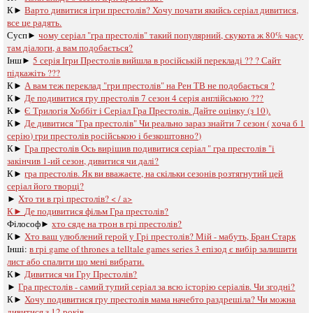
К►
Варто дивитися ігри престолів? Хочу почати якийсь серіал дивитися,
все це радять.
Сусп►
чому серіал "гра престолів" такий популярний, скукота ж 80% часу
там діалоги, а вам подобається?
Інш►
5 серія Ігри Престолів вийшла в російській перекладі ?? ? Сайт
підкажіть ???
К►
А вам теж переклад "гри престолів" на Рен ТВ не подобається ?
К►
Де подивитися гру престолів 7 сезон 4 серія англійською ???
К►
Є Трилогія Хоббіт і Серіал Гра Престолів. Дайте оцінку (з 10).
К►
Де дивитися "Гра престолів" Чи реально зараз знайти 7 сезон ( хоча б 1
серію) гри престолів російською і безкоштовно?)
К►
Гра престолів Ось вирішив подивитися серіал " гра престолів "і
закінчив 1-ий сезон, дивитися чи далі?
К►
гра престолів. Як ви вважаєте, на скільки сезонів розтягнутий цей
серіал його творці?
►
Хто ти в грі престолів? < / a>
К►
Де подивитися фільм Гра престолів?
Філософ►
хто сяде на трон в грі престолів?
К►
Хто ваш улюблений герой у Грі престолів? Мій - мабуть, Бран Старк
Інші:
в грі game of thrones a telltale games series 3 епізод є вибір залишити
лист або спалити що мені вибрати.
К►
Дивитися чи Гру Престолів?
►
Гра престолів - самий тупий серіал за всю історію серіалів. Чи згодні?
К►
Хочу подивитися гру престолів мама начебто раздрешіла? Чи можна
дивитися з 12 років