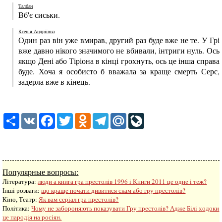
Талбан
Вб'є сиськи.
Ксенія Андріївна
Один раз він уже вмирав, другий раз буде вже не те. У Грі
вже давно нікого значимого не вбивали, інтриги нуль. Ось
якщо Дені або Тіріона в кінці грохнуть, ось це інша справа
буде. Хоча я особисто б вважала за краще смерть Серс,
задерла вже в кінець.
Share
VK
Facebook
Twitter
Odnoklassniki
Telegram
Mail.Ru
LiveJournal
Популярные вопросы:
Література:
люди а книга гра престолів 1996 і Книги 2011 це одне і теж?
Інші розваги: ​​
що краще почати дивитися скам або гру престолів?
Кіно, Театр:
Як вам серіал гра престолів?
Політика:
Чому не забороняють показувати Гру престолів? Адже Білі ходоки
це пародія на росіян.