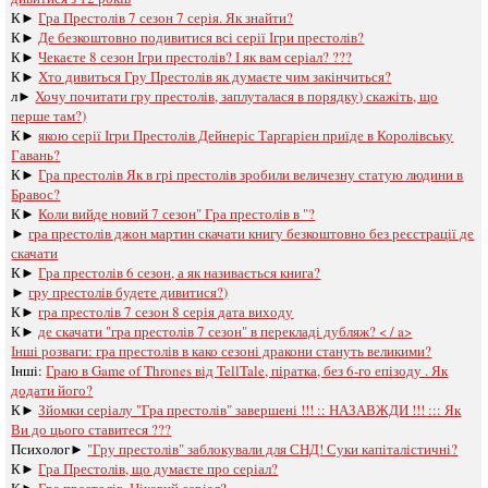
К►
Гра Престолів 7 сезон 7 серія. Як знайти?
К►
Де безкоштовно подивитися всі серії Ігри престолів?
К►
Чекаєте 8 сезон Ігри престолів? І як вам серіал? ???
К►
Хто дивиться Гру Престолів як думаєте чим закінчиться?
л►
Хочу почитати гру престолів, заплуталася в порядку) скажіть, що
перше там?)
К►
якою серії Ігри Престолів Дейнеріс Таргаріен приїде в Королівську
Гавань?
К►
Гра престолів Як в грі престолів зробили величезну статую людини в
Бравос?
К►
Коли вийде новий 7 сезон" Гра престолів в "?
►
гра престолів джон мартин скачати книгу безкоштовно без реєстрації де
скачати
К►
Гра престолів 6 сезон, а як називається книга?
►
гру престолів будете дивитися?)
К►
гра престолів 7 сезон 8 серія дата виходу
К►
де скачати "гра престолів 7 сезон" в перекладі дубляж? < / a>
Інші розваги: ​​
гра престолів в како сезоні дракони стануть великими?
Інші:
Граю в Game of Thrones від TellTale, піратка, без 6-го епізоду . Як
додати його?
К►
Зйомки серіалу "Гра престолів" завершені !!! :: НАЗАВЖДИ !!! ::: Як
Ви до цього ставитеся ???
Психолог►
"Гру престолів" заблокували для СНД! Суки капіталістичні?
К►
Гра Престолів, що думаєте про серіал?
К►
Гра престолів. Цікавий серіал?