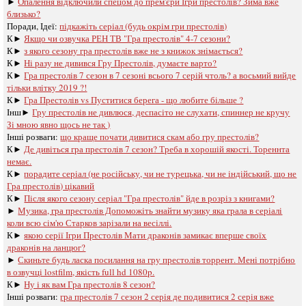
►
Опалення відключили спецом до прем'єри Ігри престолів? Зима вже
близько?
Поради, Ідеї:
підкажіть серіал (будь окрім гри престолів)
К►
Якщо чи озвучка РЕН ТВ "Гра престолів" 4-7 сезони?
К►
з якого сезону гра престолів вже не з книжок знімається?
К►
Ні разу не дивився Гру Престолів, думаєте варто?
К►
Гра престолів 7 сезон в 7 сезоні всього 7 серій чтоль? а восьмий вийде
тільки влітку 2019 ?!
К►
Гра Престолів vs Пуститися берега - що любите більше ?
Інш►
Гру престолів не дивлюся, деспасіто не слухати, спиннер не кручу
Зі мною явно щось не так )
Інші розваги: ​​
що краще почати дивитися скам або гру престолів?
К►
Де дивіться гра престолів 7 сезон? Треба в хорошій якості. Тореннта
немає.
К►
порадите серіал (не російську, чи не турецька, чи не індійський, що не
Гра престолів) цікавий
К►
Після якого сезону серіал "Гра престолів" йде в розріз з книгами?
►
Музика, гра престолів Допоможіть знайти музику яка грала в серіалі
коли всю сім'ю Старков зарізали на весіллі.
К►
якою серії Ігри Престолів Мати драконів замикає вперше своїх
драконів на ланцюг?
►
Скиньте будь ласка посилання на гру престолів торрент. Мені потрібно
в озвучці lostfilm, якість full hd 1080p.
К►
Ну і як вам Гра престолів 8 сезон?
Інші розваги: ​​
гра престолів 7 сезон 2 серія де подивитися 2 серія вже