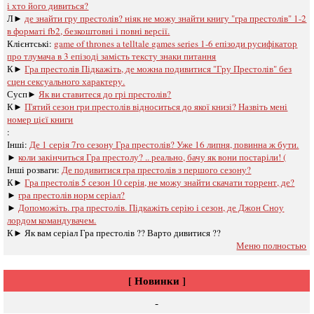
і хто його дивиться?
Л►
де знайти гру престолів? ніяк не можу знайти книгу "гра престолів" 1-2
в форматі fb2, безкоштовні і повні версії.
Клієнтські:
game of thrones a telltale games series 1-6 епізоди русифікатор
про тлумача в 3 епізоді замість тексту знаки питання
К►
Гра престолів Підкажіть, де можна подивитися "Гру Престолів" без
сцен сексуального характеру.
Сусп►
Як ви ставитеся до грі престолів?
К►
П'ятий сезон гри престолів відноситься до якої книзі? Назвіть мені
номер цієї книги
:
Інші:
Де 1 серія 7го сезону Гра престолів? Уже 16 липня, повинна ж бути.
►
коли закінчиться Гра престолу? .. реально, бачу як вони постаріли! (
Інші розваги: ​​
Де подивитися гра престолів з першого сезону?
К►
Гра престолів 5 сезон 10 серія, не можу знайти скачати торрент, де?
►
гра престолів норм серіал?
►
Допоможіть. гра престолів. Підкажіть серію і сезон, де Джон Сноу
лордом командувачем.
К►
Як вам серіал Гра престолів ?? Варто дивитися ??
Меню полностью
[ Новинки ]
-