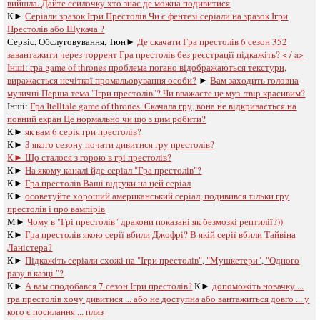
вийшла. Дайте ссилочку хто знає де можна подивитися
К►
Серіали зразок Ігри Престолів Чи є фентезі серіали на зразок Ігри
Престолів або Шукача ?
Сервіс, Обслуговування, Тюн►
Де скачати Гра престолів 6 сезон 352
завантажити через торрент Гра престолів без реєстрації підкажіть? < / a>
Інші:
гра game of thrones проблема погано відображаються текстури,
виражається нечіткої промальовування особи?
►
Вам заходить головна
музичні Перша тема "Ігри престолів"? Чи вважаєте це муз. твір красивим?
Інші:
Гра Іtelltale game of thrones. Скачала гру, вона не відкривається на
повний екран Це нормально чи що з цим робити?
К►
як вам 6 серія гри престолів?
К►
З якого сезону почати дивитися гру престолів?
К►
Що сталося з горою в грі престолів?
К►
На якому каналі йде серіал "Гра престолів"?
К►
Гра престолів Ваші відгуки на цей серіал
К►
осоветуйте хороший американський серіал, подивився тільки гру
престолів і про вампірів
М►
Чому в "Грі престолів" дракони показані як безмозкі рептилії?))
К►
Гра престолів якою серії вбили Джофрі? В якій серії вбили Тайвіна
Ланістера?
К►
Підкажіть серіали схожі на "Ігри престолів", "Мушкетери", "Одного
разу в казці "?
К►
А вам сподобався 7 сезон Ігри престолів?
К►
допоможіть новачку ...
гра престолів хочу дивитися ... або не доступна або вантажиться довго ... у
кого є посилання ... плиз