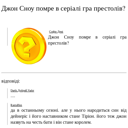
Джон Сноу помре в серіалі гра престолів?
Софія Демі
Джон Сноу помре в серіалі гра
престолів?
відповіді:
Darth.Добрий.Vader
....
RantaHun
да в останньому сезоні. але у нього народиться син від
дейнеріс і його наставником стане Тіріон. його теж джон
назвуть на честь бати і він стане королем.