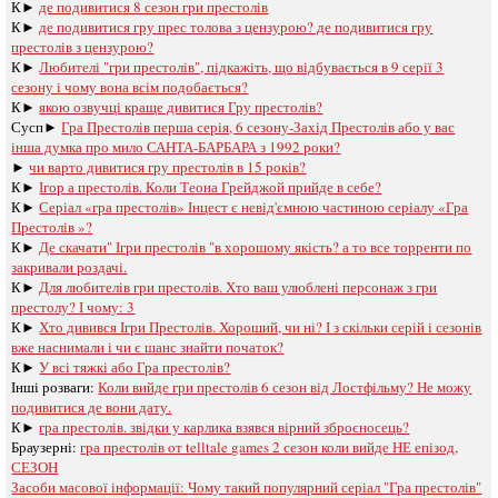
К►
де подивитися 8 сезон гри престолів
К►
де подивитися гру прес толова з цензурою? де подивитися гру
престолів з цензурою?
К►
Любителі "гри престолів", підкажіть, що відбувається в 9 серії 3
сезону і чому вона всім подобається?
К►
якою озвучці краще дивитися Гру престолів?
Сусп►
Гра Престолів перша серія, 6 сезону-Захід Престолів або у вас
інша думка про мило САНТА-БАРБАРА з 1992 роки?
►
чи варто дивитися гру престолів в 15 років?
К►
Ігор а престолів. Коли Теона Грейджой прийде в себе?
К►
Серіал «гра престолів» Інцест є невід'ємною частиною серіалу «Гра
Престолів »?
К►
Де скачати" Ігри престолів "в хорошому якість? а то все торренти по
закривали роздачі.
К►
Для любителів гри престолів. Хто ваш улюблені персонаж з гри
престолу? І чому: 3
К►
Хто дивився Ігри Престолів. Хороший, чи ні? І з скільки серій і сезонів
вже наснимали і чи є шанс знайти початок?
К►
У всі тяжкі або Гра престолів?
Інші розваги: ​​
Коли вийде гри престолів 6 сезон від Лостфільму? Не можу
подивитися де вони дату.
К►
гра престолів. звідки у карлика взявся вірний зброєносець?
Браузерні:
гра престолів oт telltale games 2 сезон коли вийде НЕ епізод,
СЕЗОН
Засоби масової інформації:
Чому такий популярний серіал "Гра престолів"