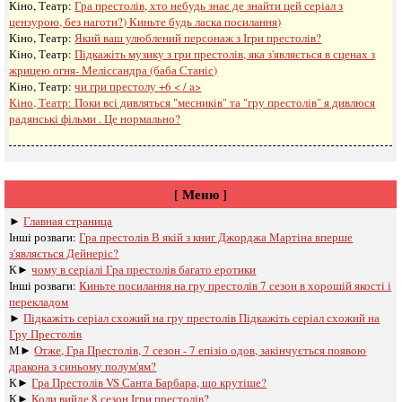
Кіно, Театр:
Гра престолів, хто небудь знає де знайти цей серіал з
цензурою, без наготи?) Киньте будь ласка посилання)
Кіно, Театр:
Який ваш улюблений персонаж з Ігри престолів?
Кіно, Театр:
Підкажіть музику з гри престолів, яка з'являється в сценах з
жрицею огня- Меліссандра (баба Станіс)
Кіно, Театр:
чи гри престолу +6 < / a>
Кіно, Театр:
Поки всі дивляться "месників" та "гру престолів" я дивлюся
радянські фільми . Це нормально?
[ Меню ]
►
Главная страница
Інші розваги: ​​
Гра престолів В якій з книг Джорджа Мартіна вперше
з'являється Дейнеріс?
К►
чому в серіалі Гра престолів багато еротики
Інші розваги: ​​
Киньте посилання на гру престолів 7 сезон в хорошій якості і
перекладом
►
Підкажіть серіал схожий на гру престолів Підкажіть серіал схожий на
Гру Престолів
М►
Отже, Гра Престолів, 7 сезон - 7 епізіо одов, закінчується появою
дракона з синьому полум'ям?
К►
Гра Престолів VS Санта Барбара, що крутіше?
К►
Коли вийде 8 сезон Ігри престолів?