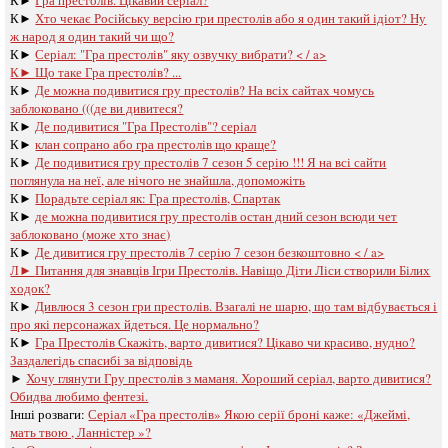
К►
Хто чекає Російську версію гри престолів або я один такий ідіот? Ну
ж народ я один такий чи що?
К►
Серіал: "Гра престолів" яку озвучку вибрати? < / a>
К►
Що таке Гра престолів? ...
К►
Де можна подивитися гру престолів? На всіх сайтах чомусь
заблоковано (((де ви дивитеся?
К►
Де подивитися "Гра Престолів"? серіал
К►
клан сопрано або гра престолів що краще?
К►
Де подивитися гру престолів 7 сезон 5 серію !!! Я на всі сайти
поглянула на неї, але нічого не знайшла, допоможіть
К►
Порадьте серіал як: Гра престолів, Спартак
К►
де можна подивитися гру престолів остан дний сезон всюди чет
заблоковано (може хто знає)
К►
Де дивитися гру престолів 7 серію 7 сезон безкоштовно < / a>
Л►
Питання для знавців Ігри Престолів. Навіщо Діти Ліси створили Білих
ходок?
К►
Дивлюся 3 сезон гри престолів. Взагалі не шарю, що там відбувається і
про які персонажах йдеться. Це нормально?
К►
Гра Престолів Скажіть, варто дивитися? Цікаво чи красиво, нудно?
Заздалегідь спасибі за відповідь
►
Хочу глянути Гру престолів з маманя. Хороший серіал, варто дивитися?
Обидва любимо фентезі.
Інші розваги: ​​
Серіал «Гра престолів» Якою серії броні каже: «Джеймі,
мать твою , Ланністер »?