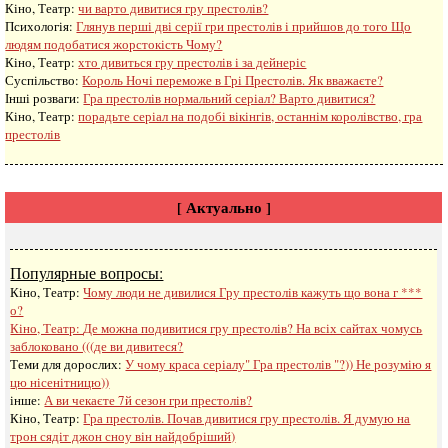
Кіно, Театр:
чи варто дивитися гру престолів?
Психологія:
Глянув перші дві серії гри престолів і прийшов до того Що
людям подобатися жорстокість Чому?
Кіно, Театр:
хто дивиться гру престолів і за дейнеріс
Суспільство:
Король Ночі переможе в Грі Престолів. Як вважаєте?
Інші розваги: ​​
Гра престолів нормальний серіал? Варто дивитися?
Кіно, Театр:
порадьте серіал на подобі вікінгів, останнім королівство, гра
престолів
[ Актуально ]
Популярные вопросы:
Кіно, Театр:
Чому люди не дивилися Гру престолів кажуть що вона г ***
о?
Кіно, Театр:
Де можна подивитися гру престолів? На всіх сайтах чомусь
заблоковано (((де ви дивитеся?
Теми для дорослих:
У чому краса серіалу" Гра престолів "?)) Не розумію я
цю нісенітницю))
інше:
А ви чекаєте 7й сезон гри престолів?
Кіно, Театр:
Гра престолів. Почав дивитися гру престолів. Я думую на
трон сядіт джон сноу він найдобріший)