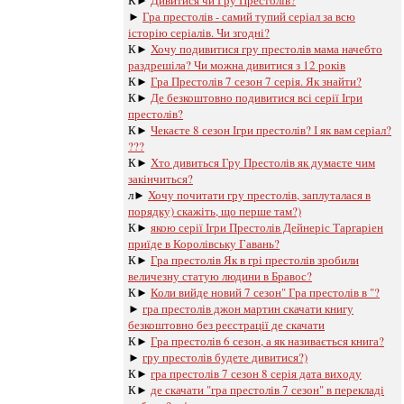
К►
Дивитися чи Гру Престолів?
►
Гра престолів - самий тупий серіал за всю
історію серіалів. Чи згодні?
К►
Хочу подивитися гру престолів мама начебто
раздрешіла? Чи можна дивитися з 12 років
К►
Гра Престолів 7 сезон 7 серія. Як знайти?
К►
Де безкоштовно подивитися всі серії Ігри
престолів?
К►
Чекаєте 8 сезон Ігри престолів? І як вам серіал?
???
К►
Хто дивиться Гру Престолів як думаєте чим
закінчиться?
л►
Хочу почитати гру престолів, заплуталася в
порядку) скажіть, що перше там?)
К►
якою серії Ігри Престолів Дейнеріс Таргаріен
приїде в Королівську Гавань?
К►
Гра престолів Як в грі престолів зробили
величезну статую людини в Бравос?
К►
Коли вийде новий 7 сезон" Гра престолів в "?
►
гра престолів джон мартин скачати книгу
безкоштовно без реєстрації де скачати
К►
Гра престолів 6 сезон, а як називається книга?
►
гру престолів будете дивитися?)
К►
гра престолів 7 сезон 8 серія дата виходу
К►
де скачати "гра престолів 7 сезон" в перекладі