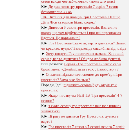
сезон всюди чет заблоковано (може хто знає)
К►
Де дивитися гру престолів 7 серію 7 сезон
безкоштовно < / a>
Л►
Питання для знавців Ігри Престолів. Навіщо
Діти Ліси створили Білих ходок?
К►
Дивлюся 3 сезон гри престолів. Взагалі не
шарю, що там відбувається і про які персонажах
йдеться. Це нормально?
К►
Гра Престолів Скажіть, варто дивитися? Цікаво
чи красиво, нудно? Заздалегідь спасибі за відповідь
►
Хочу глянути Гру престолів з маманя. Хороший
серіал, варто дивитися? Обидва любимо фентезі.
Інші розваги: ​​
Серіал «Гра престолів» Якою серії
броні каже: «Джеймі, мать твою , Ланністер »?
►
Опалення відключили спецом до прем'єри Ігри
престолів? Зима вже близько?
Поради, Ідеї:
підкажіть серіал (будь окрім гри
престолів)
К►
Якщо чи озвучка РЕН ТВ "Гра престолів" 4-7
сезони?
К►
з якого сезону гра престолів вже не з книжок
знімається?
К►
Ні разу не дивився Гру Престолів, думаєте
варто?
К►
Гра престолів 7 сезон в 7 сезоні всього 7 серій