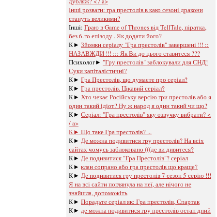
дубляж? < / a>
Інші розваги: ​​
гра престолів в како сезоні дракони
стануть великими?
Інші:
Граю в Game of Thrones від TellTale, піратка,
без 6-го епізоду . Як додати його?
К►
Зйомки серіалу "Гра престолів" завершені !!! ::
НАЗАВЖДИ !!! ::: Як Ви до цього ставитеся ???
Психолог►
"Гру престолів" заблокували для СНД!
Суки капіталістичні?
К►
Гра Престолів, що думаєте про серіал?
К►
Гра престолів. Цікавий серіал?
К►
Хто чекає Російську версію гри престолів або я
один такий ідіот? Ну ж народ я один такий чи що?
К►
Серіал: "Гра престолів" яку озвучку вибрати? <
/ a>
К►
Що таке Гра престолів? ...
К►
Де можна подивитися гру престолів? На всіх
сайтах чомусь заблоковано (((де ви дивитеся?
К►
Де подивитися "Гра Престолів"? серіал
К►
клан сопрано або гра престолів що краще?
К►
Де подивитися гру престолів 7 сезон 5 серію !!!
Я на всі сайти поглянула на неї, але нічого не
знайшла, допоможіть
К►
Порадьте серіал як: Гра престолів, Спартак
К►
де можна подивитися гру престолів остан дний