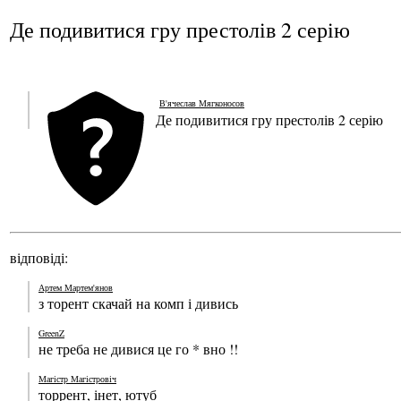
Де подивитися гру престолів 2 серію
В'ячеслав Мягконосов
Де подивитися гру престолів 2 серію
відповіді:
Артем Мартем'янов
з торент скачай на комп і дивись
GreenZ
не треба не дивися це го * вно !!
Магістр Магістровіч
торрент, інет, ютуб