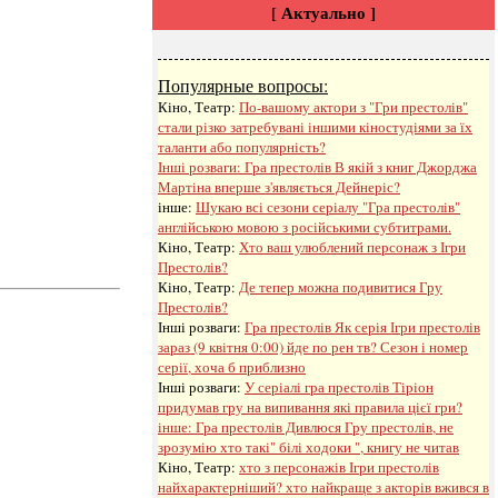
[ Актуально ]
Популярные вопросы:
Кіно, Театр:
По-вашому актори з "Гри престолів"
стали різко затребувані іншими кіностудіями за їх
таланти або популярність?
Інші розваги: ​​
Гра престолів В якій з книг Джорджа
Мартіна вперше з'являється Дейнеріс?
інше:
Шукаю всі сезони серіалу "Гра престолів"
англійською мовою з російськими субтитрами.
Кіно, Театр:
Хто ваш улюблений персонаж з Ігри
Престолів?
Кіно, Театр:
Де тепер можна подивитися Гру
Престолів?
Інші розваги: ​​
Гра престолів Як серія Ігри престолів
зараз (9 квітня 0:00) йде по рен тв? Сезон і номер
серії, хоча б приблизно
Інші розваги: ​​
У серіалі гра престолів Тіріон
придумав гру на випивання які правила цієї гри?
інше:
Гра престолів Дивлюся Гру престолів, не
зрозумію хто такі" білі ходоки ", книгу не читав
Кіно, Театр:
хто з персонажів Ігри престолів
найхарактерніший? хто найкраще з акторів вжився в