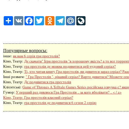
Share
VK
Facebook
Twitter
Odnoklassniki
Telegram
Mail.Ru
LiveJournal
Популярные вопросы:
інше:
як вам 6 серія гри престолів?
Кіно, Театр:
Де скачати" Ігри престолів "в хорошому якість? а то все торрент
Кіно, Театр:
гра престолів де можна подивитися цей чудовий серіал?
Кіно, Театр:
Ті, хто читав книгу Гра престолів, ви дивитеся зараз серіал? Раас
Інші розваги: ​​
" Гра Престолів ", цікавий серіал? Варто дивитися? Можете опи
Кіно, Театр:
Де подивитися гра престолів
Клієнтські:
Game of Thrones A Telltale Games Series російська озвучка є? якщ
Гумор:
У перший раз дивлюся Гра Престолів .. за кого вболівати? .. < / a>
Кіно, Театр:
Гра престолів класний серіал?
Кіно, Театр:
гра престолів де подивитися 6 сезон 2 серію