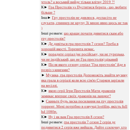
чтоль? а восьмий вийде тільки влітку 2019 ?!
К►
Гра Престолів vs Пуститися берега - що любите
більше ?
Інш►
Гру престолів не дивлюся, деспасіто не
слухати, спиннер не кручу Зі мною явно щось не так
)
Інші розваги: ​​
що краще почати дивитися скам або
гру престолів?
К►
Де дивіться гра престолів 7 сезон? Треба в
хорошій якості. Тореннта немає.
К►
порадите серіал (не російську, чи не турецька,
чи не індійський, що не Гра престолів) цікавий
К►
Після якого сезону серіал "Гра престолів" йде в
розріз з книгами?
►
Музика, гра престолів Допоможіть знайти музику
яка грала в серіалі коли всю сім'ю Старков зарізали
на весіллі.
К►
якою серії Ігри Престолів Мати драконів
замикає вперше своїх драконів на ланцюг?
►
Скиньте будь ласка посилання на гру престолів
торрент. Мені потрібно в озвучці lostfilm, якість full
hd 1080p.
К►
Ну і як вам Гра престолів 8 сезон?
Інші розваги: ​​
гра престолів 7 сезон 2 серія де
подивитися 2 серія вже вийшла. Дайте ссилочку хто