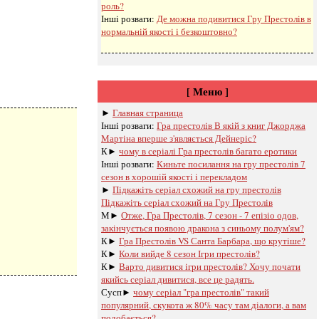
роль?
Інші розваги: ​​
Де можна подивитися Гру Престолів в
нормальній якості і безкоштовно?
[ Меню ]
►
Главная страница
Інші розваги: ​​
Гра престолів В якій з книг Джорджа
Мартіна вперше з'являється Дейнеріс?
К►
чому в серіалі Гра престолів багато еротики
Інші розваги: ​​
Киньте посилання на гру престолів 7
сезон в хорошій якості і перекладом
►
Підкажіть серіал схожий на гру престолів
Підкажіть серіал схожий на Гру Престолів
М►
Отже, Гра Престолів, 7 сезон - 7 епізіо одов,
закінчується появою дракона з синьому полум'ям?
К►
Гра Престолів VS Санта Барбара, що крутіше?
К►
Коли вийде 8 сезон Ігри престолів?
К►
Варто дивитися ігри престолів? Хочу почати
якийсь серіал дивитися, все це радять.
Сусп►
чому серіал "гра престолів" такий
популярний, скукота ж 80% часу там діалоги, а вам
подобається?