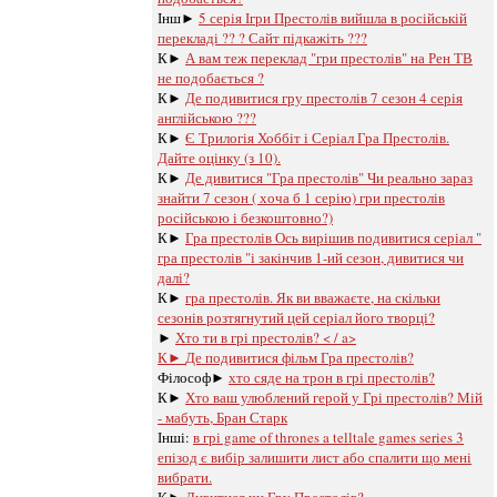
Інш►
5 серія Ігри Престолів вийшла в російській
перекладі ?? ? Сайт підкажіть ???
К►
А вам теж переклад "гри престолів" на Рен ТВ
не подобається ?
К►
Де подивитися гру престолів 7 сезон 4 серія
англійською ???
К►
Є Трилогія Хоббіт і Серіал Гра Престолів.
Дайте оцінку (з 10).
К►
Де дивитися "Гра престолів" Чи реально зараз
знайти 7 сезон ( хоча б 1 серію) гри престолів
російською і безкоштовно?)
К►
Гра престолів Ось вирішив подивитися серіал "
гра престолів "і закінчив 1-ий сезон, дивитися чи
далі?
К►
гра престолів. Як ви вважаєте, на скільки
сезонів розтягнутий цей серіал його творці?
►
Хто ти в грі престолів? < / a>
К►
Де подивитися фільм Гра престолів?
Філософ►
хто сяде на трон в грі престолів?
К►
Хто ваш улюблений герой у Грі престолів? Мій
- мабуть, Бран Старк
Інші:
в грі game of thrones a telltale games series 3
епізод є вибір залишити лист або спалити що мені
вибрати.