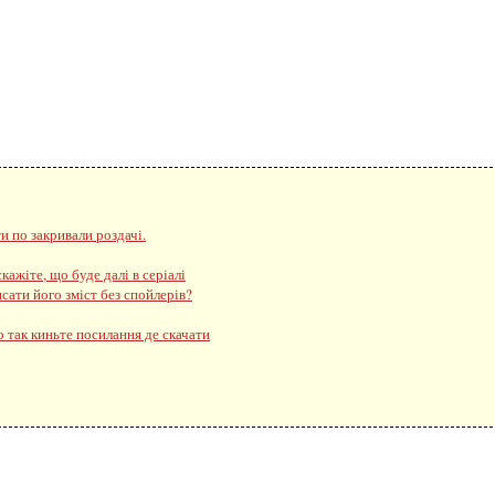
и по закривали роздачі.
кажіте, що буде далі в серіалі
сати його зміст без спойлерів?
о так киньте посилання де скачати