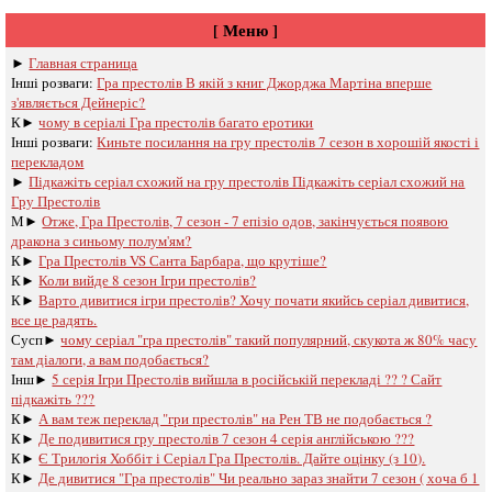
[ Меню ]
►
Главная страница
Інші розваги: ​​
Гра престолів В якій з книг Джорджа Мартіна вперше
з'являється Дейнеріс?
К►
чому в серіалі Гра престолів багато еротики
Інші розваги: ​​
Киньте посилання на гру престолів 7 сезон в хорошій якості і
перекладом
►
Підкажіть серіал схожий на гру престолів Підкажіть серіал схожий на
Гру Престолів
М►
Отже, Гра Престолів, 7 сезон - 7 епізіо одов, закінчується появою
дракона з синьому полум'ям?
К►
Гра Престолів VS Санта Барбара, що крутіше?
К►
Коли вийде 8 сезон Ігри престолів?
К►
Варто дивитися ігри престолів? Хочу почати якийсь серіал дивитися,
все це радять.
Сусп►
чому серіал "гра престолів" такий популярний, скукота ж 80% часу
там діалоги, а вам подобається?
Інш►
5 серія Ігри Престолів вийшла в російській перекладі ?? ? Сайт
підкажіть ???
К►
А вам теж переклад "гри престолів" на Рен ТВ не подобається ?
К►
Де подивитися гру престолів 7 сезон 4 серія англійською ???
К►
Є Трилогія Хоббіт і Серіал Гра Престолів. Дайте оцінку (з 10).
К►
Де дивитися "Гра престолів" Чи реально зараз знайти 7 сезон ( хоча б 1