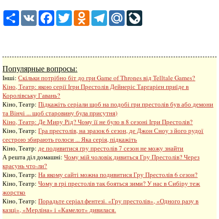
Share
VK
Facebook
Twitter
Odnoklassniki
Telegram
Mail.Ru
LiveJournal
Популярные вопросы:
Інші:
Скільки потрібно біт до гри Game of Thrones від Telltale Games?
Кіно, Театр:
якою серії Ігри Престолів Дейнеріс Таргаріен приїде в
Королівську Гавань?
Кіно, Театр:
Підкажіть серіали щоб на подобі гри престолів був або демони
та Вінчі ... щоб старовину була присутня)
Кіно, Театр:
Де Миру Рід? Чому її не було в 8 сезоні Ігри Престолів?
Кіно, Театр:
Гра престолів, на зразок 6 сезон, де Джон Сноу з його рудої
сестрою збирають голоси ... Яка серія, підкажіть
Кіно, Театр:
де подивитися гру престолів 7 сезон не можу знайти
А решта діл домашні:
Чому мій чоловік дивиться Гру Престолів? Через
красунь что-ли?
Кіно, Театр:
На якому сайті можна подивитися Гру Престолів 6 сезон?
Кіно, Театр:
Чому в грі престолів так бояться зими? У нас в Сибіру теж
жорстко
Кіно, Театр:
Порадьте серіал фентезі. «Гру престолів», «Одного разу в
казці», «Мерліна» і «Камелот» дивилася.