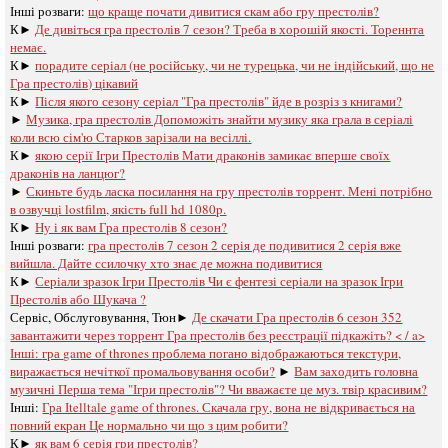
Інші розваги: ​​
що краще почати дивитися скам або гру престолів?
К►
Де дивіться гра престолів 7 сезон? Треба в хорошій якості. Тореннта
немає.
К►
порадите серіал (не російську, чи не турецька, чи не індійський, що не
Гра престолів) цікавий
К►
Після якого сезону серіал "Гра престолів" йде в розріз з книгами?
►
Музика, гра престолів Допоможіть знайти музику яка грала в серіалі
коли всю сім'ю Старков зарізали на весіллі.
К►
якою серії Ігри Престолів Мати драконів замикає вперше своїх
драконів на ланцюг?
►
Скиньте будь ласка посилання на гру престолів торрент. Мені потрібно
в озвучці lostfilm, якість full hd 1080p.
К►
Ну і як вам Гра престолів 8 сезон?
Інші розваги: ​​
гра престолів 7 сезон 2 серія де подивитися 2 серія вже
вийшла. Дайте ссилочку хто знає де можна подивитися
К►
Серіали зразок Ігри Престолів Чи є фентезі серіали на зразок Ігри
Престолів або Шукача ?
Сервіс, Обслуговування, Тюн►
Де скачати Гра престолів 6 сезон 352
завантажити через торрент Гра престолів без реєстрації підкажіть? < / a>
Інші:
гра game of thrones проблема погано відображаються текстури,
виражається нечіткої промальовування особи?
►
Вам заходить головна
музичні Перша тема "Ігри престолів"? Чи вважаєте це муз. твір красивим?
Інші:
Гра Іtelltale game of thrones. Скачала гру, вона не відкривається на
повний екран Це нормально чи що з цим робити?
К►
як вам 6 серія гри престолів?