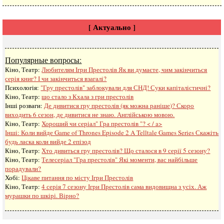
[ Актуально ]
Популярные вопросы:
Кіно, Театр:
Любителям Ігри Престолів Як ви думаєте, чим закінчиться
серія книг? І чи закінчиться взагалі?
Психологія:
"Гру престолів" заблокували для СНД! Суки капіталістичні?
Кіно, Театр:
що стало з Кхала з гри престолів
Інші розваги: ​​
Де дивитися гру престолів (як можна раніше)? Скоро
виходить 6 сезон, де дивитися не знаю. Англійською мовою.
Кіно, Театр:
Хороший чи серіал" Гра престолів "? < / a>
Інші:
Коли вийде Game of Thrones Episode 2 A Telltale Games Series Скажіть
будь ласка коли вийде 2 епізод
Кіно, Театр:
Хто дивиться гру престолів? Що сталося в 9 серії 5 сезону?
Кіно, Театр:
Телесеріал "Гра престолів" Які моменти, вас найбільше
порадували?
Хобі:
Цікаве питання по місту Ігри Престолів
Кіно, Театр:
4 серія 7 сезону Ігри Престолів сама видовищна з усіх. Аж
мурашки по шкірі. Вірно?