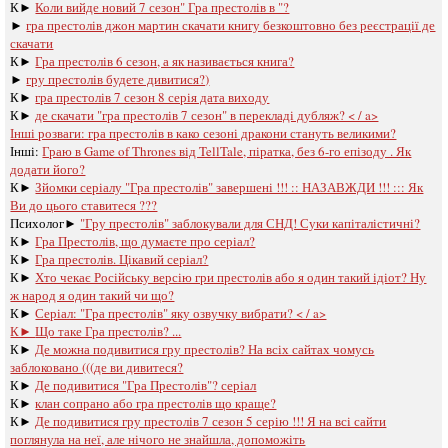
К►
Коли вийде новий 7 сезон" Гра престолів в "?
►
гра престолів джон мартин скачати книгу безкоштовно без реєстрації де
скачати
К►
Гра престолів 6 сезон, а як називається книга?
►
гру престолів будете дивитися?)
К►
гра престолів 7 сезон 8 серія дата виходу
К►
де скачати "гра престолів 7 сезон" в перекладі дубляж? < / a>
Інші розваги: ​​
гра престолів в како сезоні дракони стануть великими?
Інші:
Граю в Game of Thrones від TellTale, піратка, без 6-го епізоду . Як
додати його?
К►
Зйомки серіалу "Гра престолів" завершені !!! :: НАЗАВЖДИ !!! ::: Як
Ви до цього ставитеся ???
Психолог►
"Гру престолів" заблокували для СНД! Суки капіталістичні?
К►
Гра Престолів, що думаєте про серіал?
К►
Гра престолів. Цікавий серіал?
К►
Хто чекає Російську версію гри престолів або я один такий ідіот? Ну
ж народ я один такий чи що?
К►
Серіал: "Гра престолів" яку озвучку вибрати? < / a>
К►
Що таке Гра престолів? ...
К►
Де можна подивитися гру престолів? На всіх сайтах чомусь
заблоковано (((де ви дивитеся?
К►
Де подивитися "Гра Престолів"? серіал
К►
клан сопрано або гра престолів що краще?
К►
Де подивитися гру престолів 7 сезон 5 серію !!! Я на всі сайти
поглянула на неї, але нічого не знайшла, допоможіть