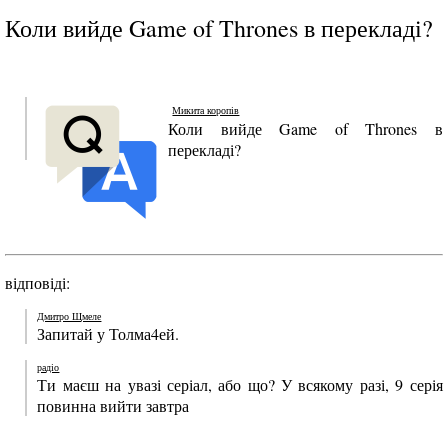
Коли вийде Game of Thrones в перекладі?
Микита коропів
Коли вийде Game of Thrones в
перекладі?
відповіді:
Дмитро Щмеле
Запитай у Толма4ей.
радіо
Ти маєш на увазі серіал, або що? У всякому разі, 9 серія
повинна вийти завтра