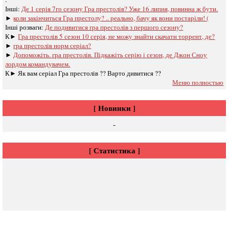
Інші:
Де 1 серія 7го сезону Гра престолів? Уже 16 липня, повинна ж бути.
►
коли закінчиться Гра престолу? .. реально, бачу як вони постаріли! (
Інші розваги: ​​
Де подивитися гра престолів з першого сезону?
К►
Гра престолів 5 сезон 10 серія, не можу знайти скачати торрент, де?
►
гра престолів норм серіал?
►
Допоможіть. гра престолів. Підкажіть серію і сезон, де Джон Сноу
лордом командувачем.
К►
Як вам серіал Гра престолів ?? Варто дивитися ??
Меню полностью
[ Новинки ]
-
[ Статистика ]