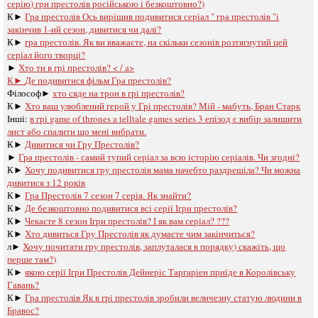
серію) гри престолів російською і безкоштовно?)
К►
Гра престолів Ось вирішив подивитися серіал " гра престолів "і
закінчив 1-ий сезон, дивитися чи далі?
К►
гра престолів. Як ви вважаєте, на скільки сезонів розтягнутий цей
серіал його творці?
►
Хто ти в грі престолів? < / a>
К►
Де подивитися фільм Гра престолів?
Філософ►
хто сяде на трон в грі престолів?
К►
Хто ваш улюблений герой у Грі престолів? Мій - мабуть, Бран Старк
Інші:
в грі game of thrones a telltale games series 3 епізод є вибір залишити
лист або спалити що мені вибрати.
К►
Дивитися чи Гру Престолів?
►
Гра престолів - самий тупий серіал за всю історію серіалів. Чи згодні?
К►
Хочу подивитися гру престолів мама начебто раздрешіла? Чи можна
дивитися з 12 років
К►
Гра Престолів 7 сезон 7 серія. Як знайти?
К►
Де безкоштовно подивитися всі серії Ігри престолів?
К►
Чекаєте 8 сезон Ігри престолів? І як вам серіал? ???
К►
Хто дивиться Гру Престолів як думаєте чим закінчиться?
л►
Хочу почитати гру престолів, заплуталася в порядку) скажіть, що
перше там?)
К►
якою серії Ігри Престолів Дейнеріс Таргаріен приїде в Королівську
Гавань?
К►
Гра престолів Як в грі престолів зробили величезну статую людини в
Бравос?