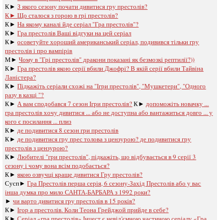
К►
З якого сезону почати дивитися гру престолів?
К►
Що сталося з горою в грі престолів?
К►
На якому каналі йде серіал "Гра престолів"?
К►
Гра престолів Ваші відгуки на цей серіал
К►
осоветуйте хороший американський серіал, подивився тільки гру
престолів і про вампірів
М►
Чому в "Грі престолів" дракони показані як безмозкі рептилії?))
К►
Гра престолів якою серії вбили Джофрі? В якій серії вбили Тайвіна
Ланістера?
К►
Підкажіть серіали схожі на "Ігри престолів", "Мушкетери", "Одного
разу в казці "?
К►
А вам сподобався 7 сезон Ігри престолів?
К►
допоможіть новачку ...
гра престолів хочу дивитися ... або не доступна або вантажиться довго ... у
кого є посилання ... плиз
К►
де подивитися 8 сезон гри престолів
К►
де подивитися гру прес толова з цензурою? де подивитися гру
престолів з цензурою?
К►
Любителі "гри престолів", підкажіть, що відбувається в 9 серії 3
сезону і чому вона всім подобається?
К►
якою озвучці краще дивитися Гру престолів?
Сусп►
Гра Престолів перша серія, 6 сезону-Захід Престолів або у вас
інша думка про мило САНТА-БАРБАРА з 1992 роки?
►
чи варто дивитися гру престолів в 15 років?
К►
Ігор а престолів. Коли Теона Грейджой прийде в себе?
К►
Серіал «гра престолів» Інцест є невід'ємною частиною серіалу «Гра