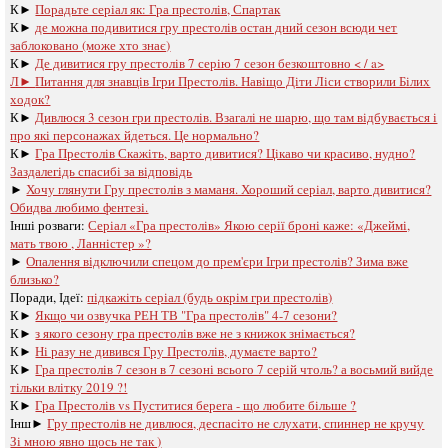
К►
Порадьте серіал як: Гра престолів, Спартак
К►
де можна подивитися гру престолів остан дний сезон всюди чет
заблоковано (може хто знає)
К►
Де дивитися гру престолів 7 серію 7 сезон безкоштовно < / a>
Л►
Питання для знавців Ігри Престолів. Навіщо Діти Ліси створили Білих
ходок?
К►
Дивлюся 3 сезон гри престолів. Взагалі не шарю, що там відбувається і
про які персонажах йдеться. Це нормально?
К►
Гра Престолів Скажіть, варто дивитися? Цікаво чи красиво, нудно?
Заздалегідь спасибі за відповідь
►
Хочу глянути Гру престолів з маманя. Хороший серіал, варто дивитися?
Обидва любимо фентезі.
Інші розваги: ​​
Серіал «Гра престолів» Якою серії броні каже: «Джеймі,
мать твою , Ланністер »?
►
Опалення відключили спецом до прем'єри Ігри престолів? Зима вже
близько?
Поради, Ідеї:
підкажіть серіал (будь окрім гри престолів)
К►
Якщо чи озвучка РЕН ТВ "Гра престолів" 4-7 сезони?
К►
з якого сезону гра престолів вже не з книжок знімається?
К►
Ні разу не дивився Гру Престолів, думаєте варто?
К►
Гра престолів 7 сезон в 7 сезоні всього 7 серій чтоль? а восьмий вийде
тільки влітку 2019 ?!
К►
Гра Престолів vs Пуститися берега - що любите більше ?
Інш►
Гру престолів не дивлюся, деспасіто не слухати, спиннер не кручу
Зі мною явно щось не так )