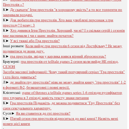
Престолів »?
К►
Де скачати" Ігри престолів "в хорошому якість? а то все торренти по
закривали роздачі.
К►
Для любителів гри престолів. Хто ваш улюблені персонаж з гри
престолу? І чому: 3
К►
Хто дивився Ігри Престолів. Хороший, чи ні? І з скільки серій і сезонів
вже наснимали і чи є шанс знайти початок?
К►
У всі тяжкі або Гра престолів?
Інші розваги: ​​
Коли вийде гри престолів 6 сезон від Лостфільму? Не можу
подивитися де вони дату.
К►
гра престолів. звідки у карлика взявся вірний зброєносець?
Браузерні:
гра престолів oт telltale games 2 сезон коли вийде НЕ епізод,
СЕЗОН
Засоби масової інформації:
Чому такий популярний серіал "Гра престолів"
і хто його дивиться?
Л►
де знайти гру престолів? ніяк не можу знайти книгу "гра престолів" 1-2
в форматі fb2, безкоштовні і повні версії.
Клієнтські:
game of thrones a telltale games series 1-6 епізоди русифікатор
про тлумача в 3 епізоді замість тексту знаки питання
К►
Гра престолів Підкажіть, де можна подивитися "Гру Престолів" без
сцен сексуального характеру.
Сусп►
Як ви ставитеся до грі престолів?
К►
П'ятий сезон гри престолів відноситься до якої книзі? Назвіть мені
номер цієї книги
: