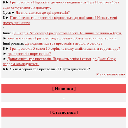
К►
Гра престолів Підкажіть, де можна подивитися "Гру Престолів" без
сцен сексуального характеру.
Сусп►
Як ви ставитеся до грі престолів?
К►
П'ятий сезон гри престолів відноситься до якої книзі? Назвіть мені
номер цієї книги
:
Інші:
Де 1 серія 7го сезону Гра престолів? Уже 16 липня, повинна ж бути.
►
коли закінчиться Гра престолу? .. реально, бачу як вони постаріли! (
Інші розваги: ​​
Де подивитися гра престолів з першого сезону?
К►
Гра престолів 5 сезон 10 серія, не можу знайти скачати торрент, де?
►
гра престолів норм серіал?
►
Допоможіть. гра престолів. Підкажіть серію і сезон, де Джон Сноу
лордом командувачем.
К►
Як вам серіал Гра престолів ?? Варто дивитися ??
Меню полностью
[ Новинки ]
-
[ Статистика ]