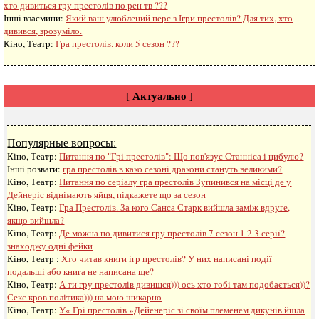
хто дивиться гру престолів по рен тв ???
Інші взаємини:
Який ваш улюблений перс з Ігри престолів? Для тих, хто
дивився, зрозуміло.
Кіно, Театр:
Гра престолів. коли 5 сезон ???
[ Актуально ]
Популярные вопросы:
Кіно, Театр:
Питання по "Грі престолів": Що пов'язує Станніса і цибулю?
Інші розваги: ​​
гра престолів в како сезоні дракони стануть великими?
Кіно, Театр:
Питання по серіалу гра престолів Зупинився на місці де у
Дейнеріс віднімають яйця, підкажете що за сезон
Кіно, Театр:
Гра Престолів. За кого Санса Старк вийшла заміж вдруге,
якщо вийшла?
Кіно, Театр:
Де можна по дивитися гру престолів 7 сезон 1 2 3 серії?
знаходжу одні фейки
Кіно, Театр :
Хто читав книги ігр престолів? У них написані події
подальші або книга не написана ще?
Кіно, Театр:
А ти гру престолів дивишся))) ось хто тобі там подобається))?
Секс кров політика))) на мою шикарно
Кіно, Театр:
У« Грі престолів »Дейенеріс зі своїм племенем дикунів йшла