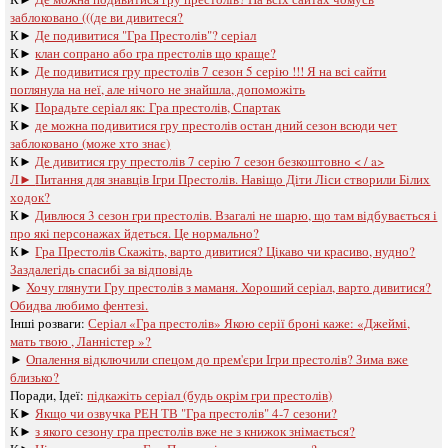
заблоковано (((де ви дивитеся?
К►
Де подивитися "Гра Престолів"? серіал
К►
клан сопрано або гра престолів що краще?
К►
Де подивитися гру престолів 7 сезон 5 серію !!! Я на всі сайти
поглянула на неї, але нічого не знайшла, допоможіть
К►
Порадьте серіал як: Гра престолів, Спартак
К►
де можна подивитися гру престолів остан дний сезон всюди чет
заблоковано (може хто знає)
К►
Де дивитися гру престолів 7 серію 7 сезон безкоштовно < / a>
Л►
Питання для знавців Ігри Престолів. Навіщо Діти Ліси створили Білих
ходок?
К►
Дивлюся 3 сезон гри престолів. Взагалі не шарю, що там відбувається і
про які персонажах йдеться. Це нормально?
К►
Гра Престолів Скажіть, варто дивитися? Цікаво чи красиво, нудно?
Заздалегідь спасибі за відповідь
►
Хочу глянути Гру престолів з маманя. Хороший серіал, варто дивитися?
Обидва любимо фентезі.
Інші розваги: ​​
Серіал «Гра престолів» Якою серії броні каже: «Джеймі,
мать твою , Ланністер »?
►
Опалення відключили спецом до прем'єри Ігри престолів? Зима вже
близько?
Поради, Ідеї:
підкажіть серіал (будь окрім гри престолів)
К►
Якщо чи озвучка РЕН ТВ "Гра престолів" 4-7 сезони?
К►
з якого сезону гра престолів вже не з книжок знімається?