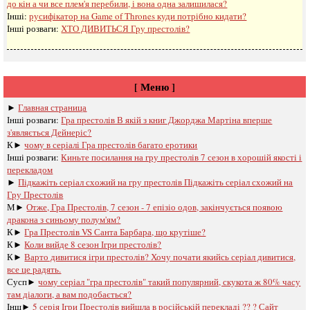
до кін а чи все плем'я перебили, і вона одна залишилася?
Інші:
русифікатор на Game of Thrones куди потрібно кидати?
Інші розваги: ​​
ХТО ДИВИТЬСЯ Гру престолів?
[ Меню ]
►
Главная страница
Інші розваги: ​​
Гра престолів В якій з книг Джорджа Мартіна вперше
з'являється Дейнеріс?
К►
чому в серіалі Гра престолів багато еротики
Інші розваги: ​​
Киньте посилання на гру престолів 7 сезон в хорошій якості і
перекладом
►
Підкажіть серіал схожий на гру престолів Підкажіть серіал схожий на
Гру Престолів
М►
Отже, Гра Престолів, 7 сезон - 7 епізіо одов, закінчується появою
дракона з синьому полум'ям?
К►
Гра Престолів VS Санта Барбара, що крутіше?
К►
Коли вийде 8 сезон Ігри престолів?
К►
Варто дивитися ігри престолів? Хочу почати якийсь серіал дивитися,
все це радять.
Сусп►
чому серіал "гра престолів" такий популярний, скукота ж 80% часу
там діалоги, а вам подобається?
Інш►
5 серія Ігри Престолів вийшла в російській перекладі ?? ? Сайт