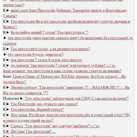
перше там?)
К►
якою серії Ігри Престолів Дейнеріс Таргаріен приїде в Королівську
Гавань?
К►
Гра престолів Як в грі престолів зробили величезну статую людини в
Бравос?
К►
Коли вийде новий 7 сезон" Гра престолів в "?
►
гра престолів джон мартин скачати книгу безкоштовно без реєстрації де
скачати
К►
Гра престолів 6 сезон, а як називається книга?
►
гру престолів будете дивитися?)
К►
гра престолів 7 сезон 8 серія дата виходу
К►
де скачати "гра престолів 7 сезон" в перекладі дубляж? < / a>
Інші розваги: ​​
гра престолів в како сезоні дракони стануть великими?
Інші:
Граю в Game of Thrones від TellTale, піратка, без 6-го епізоду . Як
додати його?
К►
Зйомки серіалу "Гра престолів" завершені !!! :: НАЗАВЖДИ !!! ::: Як
Ви до цього ставитеся ???
Психолог►
"Гру престолів" заблокували для СНД! Суки капіталістичні?
К►
Гра Престолів, що думаєте про серіал?
К►
Гра престолів. Цікавий серіал?
К►
Хто чекає Російську версію гри престолів або я один такий ідіот? Ну
ж народ я один такий чи що?
К►
Серіал: "Гра престолів" яку озвучку вибрати? < / a>
К►
Що таке Гра престолів? ...
К►
Де можна подивитися гру престолів? На всіх сайтах чомусь