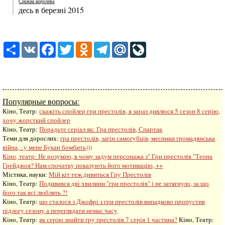
Сніжна королева
десь в березні 2015
Share
VK
Facebook
Twitter
Odnoklassniki
Telegram
Mail.Ru
LiveJournal
Популярные вопросы:
Кіно, Театр:
скажіть спойлер гри престолів, я зараз дивлюся 5 сезон 8 серію,
хочу жорсткий спойлер
Кіно, Театр:
Порадьте серіал як: Гра престолів, Спартак
Теми для дорослих:
гра престолів, загін самогубців, месники громадянська
війна, ..у мене Букан бомбить)))
Кіно, театр:
Не розумію, в чому задум персонажа з" Гри престолів "Теона
Грейджоя? Нам спочатку показують його мотивацію, ++
Містика, науки:
Мій кіт теж дивиться Гру Престолів
Кіно, Театр:
Подивився дві хвилини "гри престолів" і не затягнуло, за що
його так всі люблять ?!
Кіно, Театр:
що сталося з Джофрі з гри престолів випадково пропустив
підлогу сезону а переглядати немає часу
Кіно, Театр:
як серію знайти гру престолів 7 серія 1 частина?
Кіно, Театр: