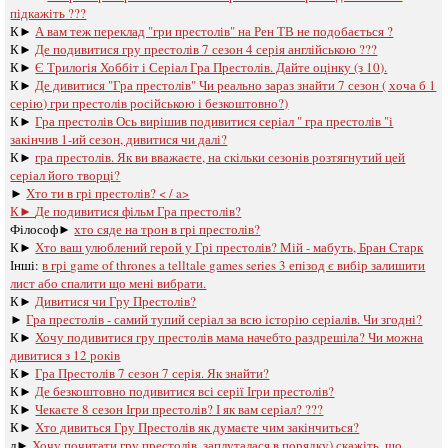
підкажіть ???
К►
А вам теж переклад "гри престолів" на Рен ТВ не подобається ?
К►
Де подивитися гру престолів 7 сезон 4 серія англійською ???
К►
Є Трилогія Хоббіт і Серіал Гра Престолів. Дайте оцінку (з 10).
К►
Де дивитися "Гра престолів" Чи реально зараз знайти 7 сезон ( хоча б 1
серію) гри престолів російською і безкоштовно?)
К►
Гра престолів Ось вирішив подивитися серіал " гра престолів "і
закінчив 1-ий сезон, дивитися чи далі?
К►
гра престолів. Як ви вважаєте, на скільки сезонів розтягнутий цей
серіал його творці?
►
Хто ти в грі престолів? < / a>
К►
Де подивитися фільм Гра престолів?
Філософ►
хто сяде на трон в грі престолів?
К►
Хто ваш улюблений герой у Грі престолів? Мій - мабуть, Бран Старк
Інші:
в грі game of thrones a telltale games series 3 епізод є вибір залишити
лист або спалити що мені вибрати.
К►
Дивитися чи Гру Престолів?
►
Гра престолів - самий тупий серіал за всю історію серіалів. Чи згодні?
К►
Хочу подивитися гру престолів мама начебто раздрешіла? Чи можна
дивитися з 12 років
К►
Гра Престолів 7 сезон 7 серія. Як знайти?
К►
Де безкоштовно подивитися всі серії Ігри престолів?
К►
Чекаєте 8 сезон Ігри престолів? І як вам серіал? ???
К►
Хто дивиться Гру Престолів як думаєте чим закінчиться?
л►
Хочу почитати гру престолів, заплуталася в порядку) скажіть, що