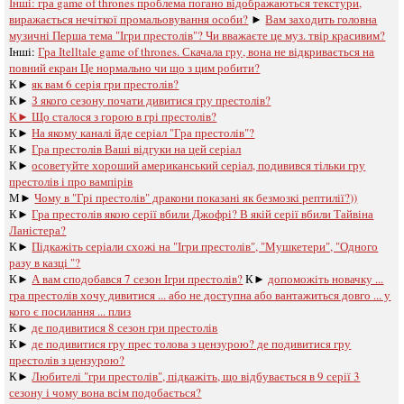
Інші:
гра game of thrones проблема погано відображаються текстури,
виражається нечіткої промальовування особи?
►
Вам заходить головна
музичні Перша тема "Ігри престолів"? Чи вважаєте це муз. твір красивим?
Інші:
Гра Іtelltale game of thrones. Скачала гру, вона не відкривається на
повний екран Це нормально чи що з цим робити?
К►
як вам 6 серія гри престолів?
К►
З якого сезону почати дивитися гру престолів?
К►
Що сталося з горою в грі престолів?
К►
На якому каналі йде серіал "Гра престолів"?
К►
Гра престолів Ваші відгуки на цей серіал
К►
осоветуйте хороший американський серіал, подивився тільки гру
престолів і про вампірів
М►
Чому в "Грі престолів" дракони показані як безмозкі рептилії?))
К►
Гра престолів якою серії вбили Джофрі? В якій серії вбили Тайвіна
Ланістера?
К►
Підкажіть серіали схожі на "Ігри престолів", "Мушкетери", "Одного
разу в казці "?
К►
А вам сподобався 7 сезон Ігри престолів?
К►
допоможіть новачку ...
гра престолів хочу дивитися ... або не доступна або вантажиться довго ... у
кого є посилання ... плиз
К►
де подивитися 8 сезон гри престолів
К►
де подивитися гру прес толова з цензурою? де подивитися гру
престолів з цензурою?
К►
Любителі "гри престолів", підкажіть, що відбувається в 9 серії 3
сезону і чому вона всім подобається?