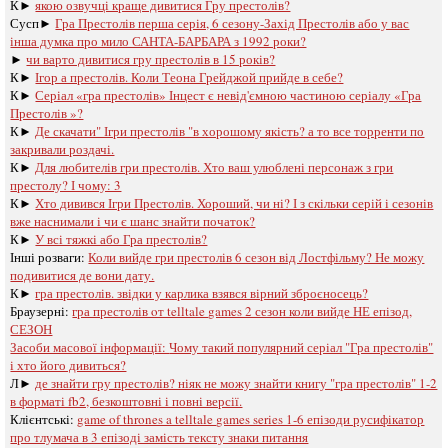
К►
якою озвучці краще дивитися Гру престолів?
Сусп►
Гра Престолів перша серія, 6 сезону-Захід Престолів або у вас
інша думка про мило САНТА-БАРБАРА з 1992 роки?
►
чи варто дивитися гру престолів в 15 років?
К►
Ігор а престолів. Коли Теона Грейджой прийде в себе?
К►
Серіал «гра престолів» Інцест є невід'ємною частиною серіалу «Гра
Престолів »?
К►
Де скачати" Ігри престолів "в хорошому якість? а то все торренти по
закривали роздачі.
К►
Для любителів гри престолів. Хто ваш улюблені персонаж з гри
престолу? І чому: 3
К►
Хто дивився Ігри Престолів. Хороший, чи ні? І з скільки серій і сезонів
вже наснимали і чи є шанс знайти початок?
К►
У всі тяжкі або Гра престолів?
Інші розваги: ​​
Коли вийде гри престолів 6 сезон від Лостфільму? Не можу
подивитися де вони дату.
К►
гра престолів. звідки у карлика взявся вірний зброєносець?
Браузерні:
гра престолів oт telltale games 2 сезон коли вийде НЕ епізод,
СЕЗОН
Засоби масової інформації:
Чому такий популярний серіал "Гра престолів"
і хто його дивиться?
Л►
де знайти гру престолів? ніяк не можу знайти книгу "гра престолів" 1-2
в форматі fb2, безкоштовні і повні версії.
Клієнтські:
game of thrones a telltale games series 1-6 епізоди русифікатор
про тлумача в 3 епізоді замість тексту знаки питання