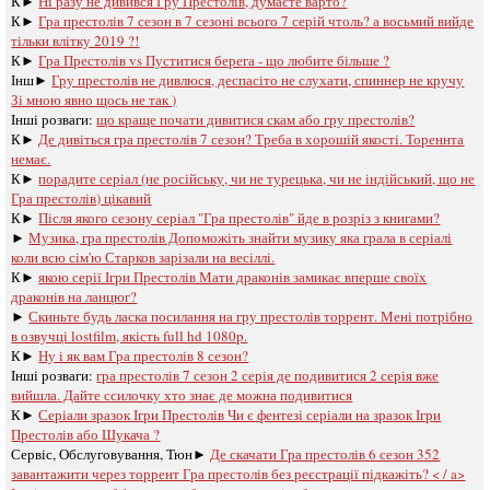
К►
Ні разу не дивився Гру Престолів, думаєте варто?
К►
Гра престолів 7 сезон в 7 сезоні всього 7 серій чтоль? а восьмий вийде
тільки влітку 2019 ?!
К►
Гра Престолів vs Пуститися берега - що любите більше ?
Інш►
Гру престолів не дивлюся, деспасіто не слухати, спиннер не кручу
Зі мною явно щось не так )
Інші розваги: ​​
що краще почати дивитися скам або гру престолів?
К►
Де дивіться гра престолів 7 сезон? Треба в хорошій якості. Тореннта
немає.
К►
порадите серіал (не російську, чи не турецька, чи не індійський, що не
Гра престолів) цікавий
К►
Після якого сезону серіал "Гра престолів" йде в розріз з книгами?
►
Музика, гра престолів Допоможіть знайти музику яка грала в серіалі
коли всю сім'ю Старков зарізали на весіллі.
К►
якою серії Ігри Престолів Мати драконів замикає вперше своїх
драконів на ланцюг?
►
Скиньте будь ласка посилання на гру престолів торрент. Мені потрібно
в озвучці lostfilm, якість full hd 1080p.
К►
Ну і як вам Гра престолів 8 сезон?
Інші розваги: ​​
гра престолів 7 сезон 2 серія де подивитися 2 серія вже
вийшла. Дайте ссилочку хто знає де можна подивитися
К►
Серіали зразок Ігри Престолів Чи є фентезі серіали на зразок Ігри
Престолів або Шукача ?
Сервіс, Обслуговування, Тюн►
Де скачати Гра престолів 6 сезон 352
завантажити через торрент Гра престолів без реєстрації підкажіть? < / a>